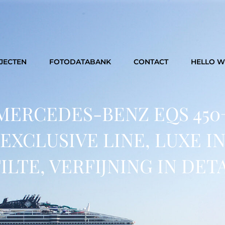
JECTEN
FOTODATABANK
CONTACT
HELLO 
MERCEDES-BENZ EQS 450
EXCLUSIVE LINE, LUXE I
ILTE, VERFIJNING IN DET