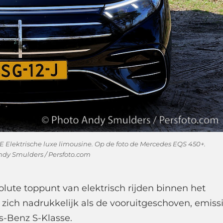
lektrische luxe limousine. Op de foto de Mercedes EQS 450+.
ndy Smulders / Persfoto.com
ute toppunt van elektrisch rijden binnen het
ich nadrukkelijk als de vooruitgeschoven, emiss
es-Benz S-Klasse.