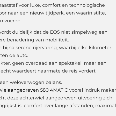
maatstaf voor luxe, comfort en technologische
oor naar een nieuw tijdperk, een waarin stilte,
on voeren.
ordt duidelijk dat de EQS niet simpelweg een
re benadering van mobiliteit.
bijna serene rijervaring, waarbij elke kilometer
iten de auto.
arakter, geen overdaad aan spektakel, maar een
 echt waardeert naarmate de reis vordert.
 een weloverwogen balans.
rwielaangedreven 580 4MATIC
vooral indruk make
icht deze achterwiel aangedreven uitvoering zich
angrijkst is, comfort over lange afstanden, maxima