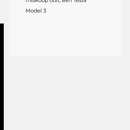
miskoop ooit, een Tesla
Model 3