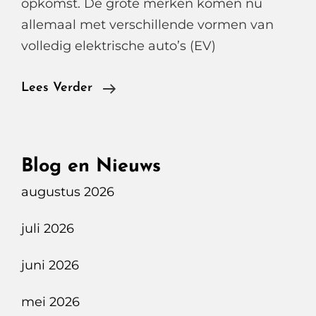
opkomst. De grote merken komen nu
allemaal met verschillende vormen van
volledig elektrische auto’s (EV)
Mercedes
Lees Verder
EQS
580
4Matic
Blog en Nieuws
AMG
augustus 2026
Line
juli 2026
juni 2026
mei 2026