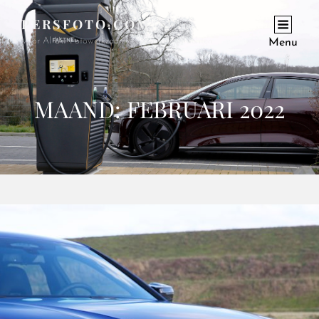
PERSFOTO.COM
Voor Al Uw Fotowerkzaamheden En Opdrachten
Menu
MAAND:
FEBRUARI 2022