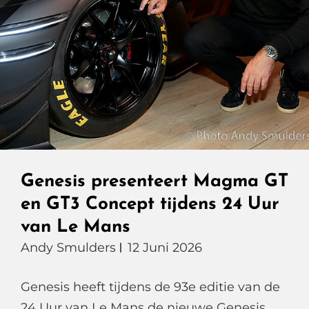
In
Één
Jaar
Een
Hypercar
Die
De
Finish
Genesis presenteert Magma GT
Haalde
en GT3 Concept tijdens 24 Uur
van Le Mans
Andy Smulders
12 Juni 2026
Genesis heeft tijdens de 93e editie van de
24 Uur van Le Mans de nieuwe Genesis