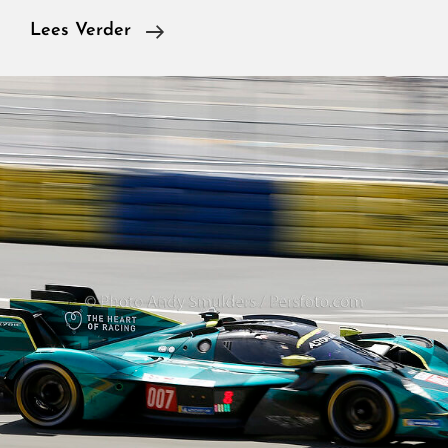
Zeekr
Lees Verder
7GT
Privilege
AWD,
De
Elektrische
Shooting
Brake
Die
De
Europese
Premium
Merken
Uitdaagt