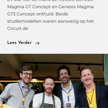
Magma GT Concept en Genesis Magma
GT3 Concept onthuld. Beide
studiemodellen waren aanwezig op het
Circuit de
Genesis
Lees Verder
Presenteert
Magma
GT
En
GT3
Concept
Tijdens
24
Uur