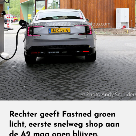
Volvo
Die
Hij
Vanaf
Dag
Een
Had
Moeten
Zijn
Rechter geeft Fastned groen
licht, eerste snelweg shop aan
de A2 mag open blijven.