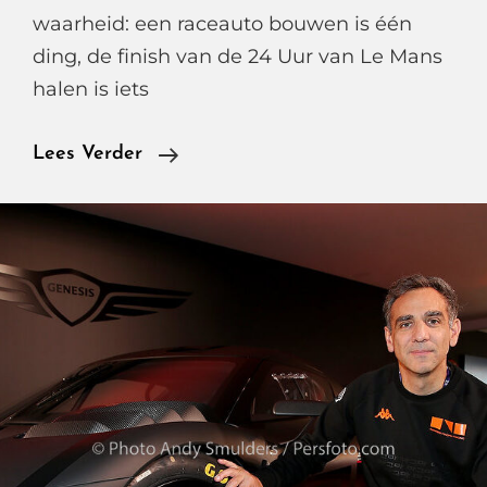
waarheid: een raceauto bouwen is één
ding, de finish van de 24 Uur van Le Mans
halen is iets
Van
Lees Verder
Le
Mans
Droom
Naar
Werkelijkheid,
Zo
Bouwde
Genesis
Magma
Racing