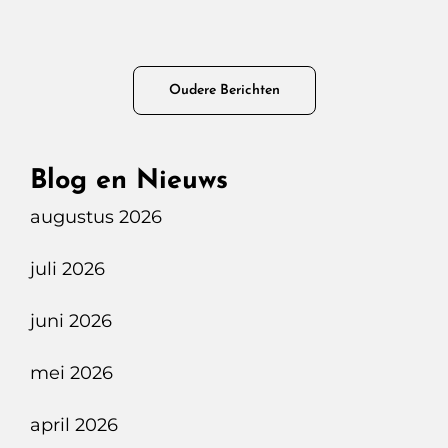
ES90
Single
Motor
Berichtennavigatie
Oudere Berichten
Ultra
Extended
Range,
Blog en Nieuws
Stille
augustus 2026
Kracht
Zonder
juli 2026
Poespas.
juni 2026
mei 2026
april 2026