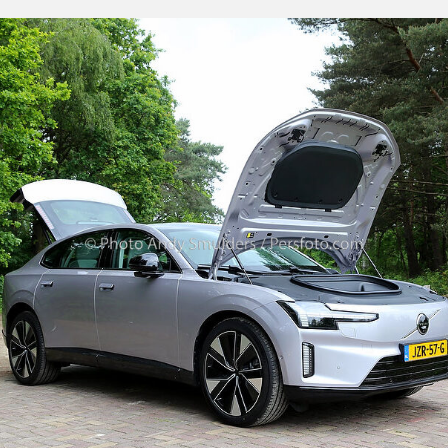
Onder
Controle,
EOD
Brengt
Explosieven
Veilig
Tot
Ontploffing
Op
Kurkdroge
Oirschotse
Heide