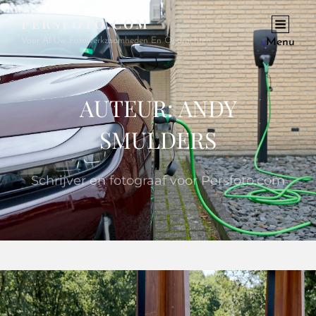
PERSFOTO.COM
Voor Al Uw Fotowerkzaamheden En Opdrachten
Menu
AUTEUR:
ANDY
SMULDERS
Schrijver en fotograaf voor Persfoto.com