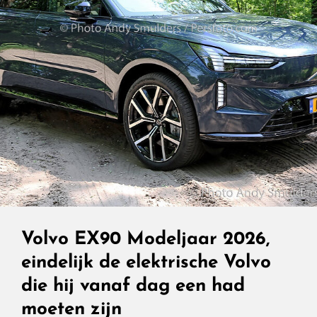
Langs
De
A2
Een
Pitstop
Waar
Je
Bijna
Langer
Wilt
Blijven
Volvo EX90 Modeljaar 2026,
Dan
eindelijk de elektrische Volvo
Nodig.
die hij vanaf dag een had
moeten zijn