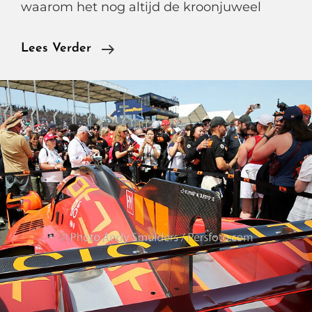
waarom het nog altijd de kroonjuweel
Le
Lees Verder
Mans
24
Uur,
Oranje
Dromen,
V12-
Symfonieën
En
Nederlandse
Autosport
Geschiedenis.