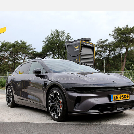
Benz
GLC
400
4MATIC
Launch
Edition,
Mercedes
Bouwt
Eindelijk
De
Elektrische
GLC
Waar
Iedereen
Op