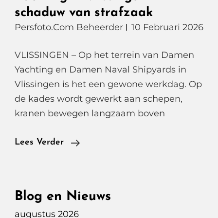
schaduw van strafzaak
Persfoto.com Beheerder
10 Februari 2026
VLISSINGEN – Op het terrein van Damen
Yachting en Damen Naval Shipyards in
Vlissingen is het een gewone werkdag. Op
de kades wordt gewerkt aan schepen,
kranen bewegen langzaam boven
Fotoreportage
Lees Verder
Bij
Damen
Yachting
Blog en Nieuws
In
augustus 2026
Vlissingen