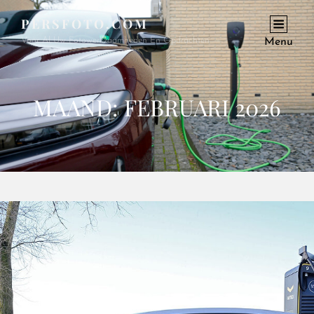
PERSFOTO.COM
Voor Al Uw Fotowerkzaamheden En Opdrachten
Menu
MAAND:
FEBRUARI 2026