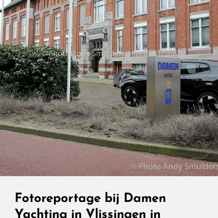
Onverwachte
Ontmoeting
In
Eindhoven
Voor
Het
Weekblad
Prive
Fotoreportage bij Damen
Yachting in Vlissingen in