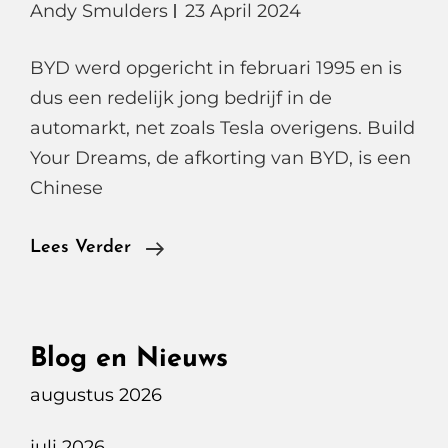
Andy Smulders
23 April 2024
BYD werd opgericht in februari 1995 en is
dus een redelijk jong bedrijf in de
automarkt, net zoals Tesla overigens. Build
Your Dreams, de afkorting van BYD, is een
Chinese
BYD,
Lees Verder
Een
Grootse
EV-
Blog en Nieuws
Fabrikant,
augustus 2026
Met
De
juli 2026