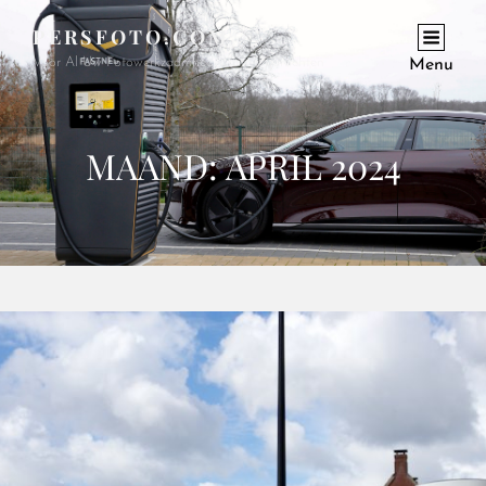
PERSFOTO.COM
Voor Al Uw Fotowerkzaamheden En Opdrachten
Menu
MAAND:
APRIL 2024