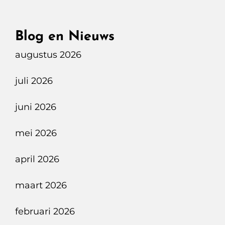
EQS
450+
Blog en Nieuws
Exclusive
augustus 2026
Line,
Luxe
juli 2026
In
Stilte,
juni 2026
Verfijning
In
mei 2026
Detail
april 2026
maart 2026
februari 2026