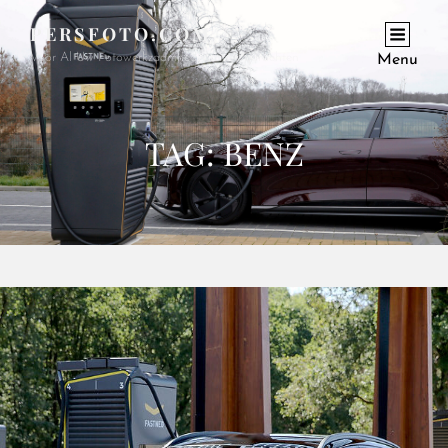
PERSFOTO.COM
Voor Al Uw Fotowerkzaamheden En Opdrachten
Menu
TAG:
BENZ