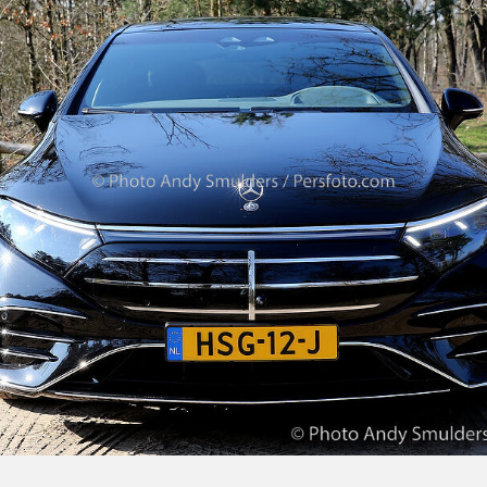
4MATIC
Launch
Edition,
Mercedes
Bouwt
Eindelijk
De
Elektrische
GLC
Waar
Iedereen
Op
Heeft
Gewacht