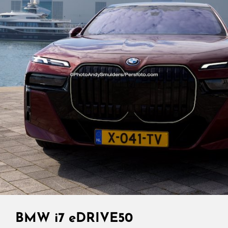
Line,
Luxe
In
Stilte,
Verfijning
In
Detail
BMW i7 eDRIVE50