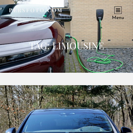
PERSFOTO.COM
Voor Al Uw Fotowerkzaamheden En Opdrachten
Menu
TAG:
LIMOUSINE