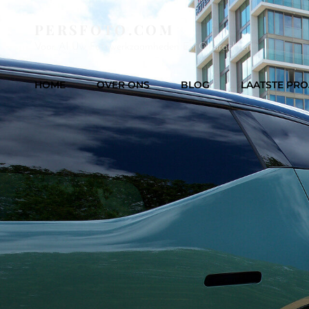
PERSFOTO.COM
Voor Al Uw Fotowerkzaamheden En Opdrachten
HOME
OVER ONS
BLOG
LAATSTE PRO