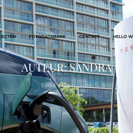
JECTEN
FOTODATABANK
CONTACT
HELLO 
AUTEUR:
SANDRA
Een EV bestuurder