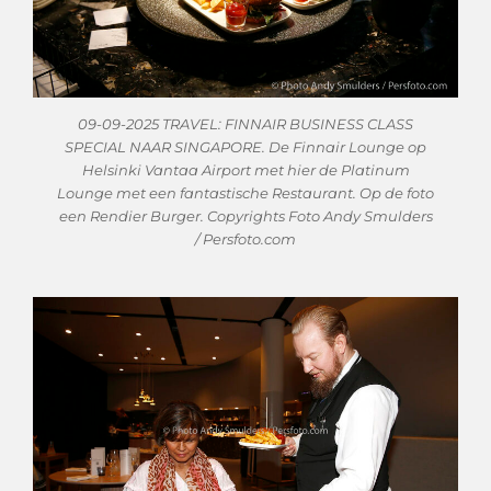
09-09-2025 TRAVEL: FINNAIR BUSINESS CLASS
SPECIAL NAAR SINGAPORE. De Finnair Lounge op
Helsinki Vantaa Airport met hier de Platinum
Lounge met een fantastische Restaurant. Op de foto
een Rendier Burger. Copyrights Foto Andy Smulders
/ Persfoto.com