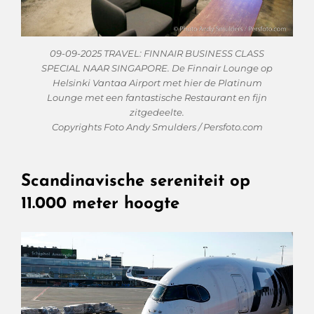
09-09-2025 TRAVEL: FINNAIR BUSINESS CLASS
SPECIAL NAAR SINGAPORE. De Finnair Lounge op
Helsinki Vantaa Airport met hier de Platinum
Lounge met een fantastische Restaurant en fijn
zitgedeelte.
Copyrights Foto Andy Smulders / Persfoto.com
Scandinavische sereniteit op
11.000 meter hoogte