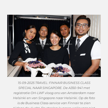
15-09-2025 TRAVEL: FINNAIR BUSINESS CLASS
SPECIAL NAAR SINGAPORE. De A350-941 met
registratie OH-LWF vloog ons van Amsterdam naar
Helsinki en van Singapore naar Helsinki. Op de foto
is de Business Class-service van Finnair te zien