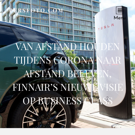
PERSFOTO.COM
Voor Al Uw Fotowerkzaamheden En Opdrachten
Menu
VAN AFSTAND HOUDEN
TIJDENS CORONA NAAR
AFSTAND BELEVEN,
FINNAIR’S NIEUWE VISIE
OP BUSINESS CLASS