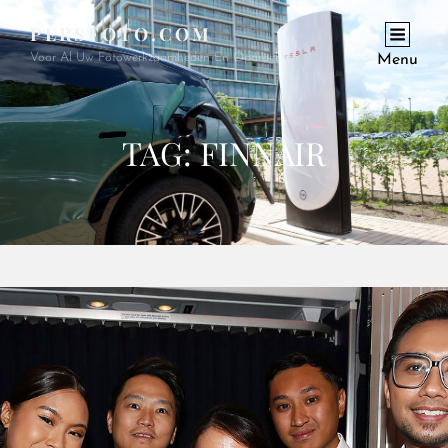
PERSFOTO.COM
Voor Al Uw Fotowerkzaamheden En Opdrachten
Menu
TAG:
FINNAIR