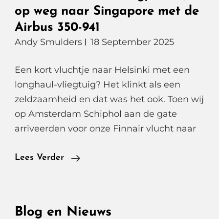
op weg naar Singapore met de
Airbus 350-941
Andy Smulders
18 September 2025
Een kort vluchtje naar Helsinki met een
longhaul-vliegtuig? Het klinkt als een
zeldzaamheid en dat was het ook. Toen wij
op Amsterdam Schiphol aan de gate
arriveerden voor onze Finnair vlucht naar
Een
Lees Verder
Onverwacht
Vleugje
Luxe,
Blog en Nieuws
Op