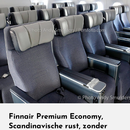
Afstand
Beleven,
Finnair’s
Nieuwe
Visie
Op
Business
Class
Finnair Premium Economy,
Scandinavische rust, zonder