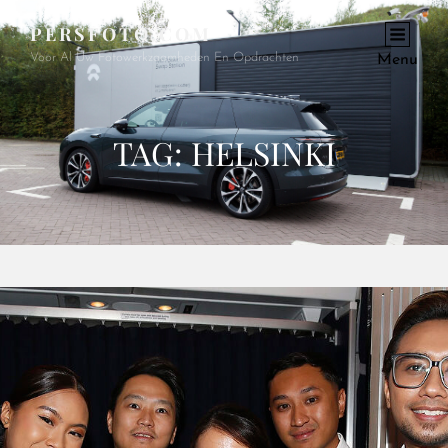
PERSFOTO.COM
Voor Al Uw Fotowerkzaamheden En Opdrachten
Menu
TAG:
HELSINKI