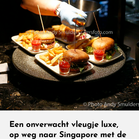
Afstand
Beleven,
Finnair’s
Nieuwe
Visie
Op
Business
Class
Een onverwacht vleugje luxe,
op weg naar Singapore met de