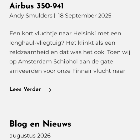
Airbus 350-941
Andy Smulders
18 September 2025
Een kort vluchtje naar Helsinki met een
longhaul-vliegtuig? Het klinkt als een
zeldzaamheid en dat was het ook. Toen wij
op Amsterdam Schiphol aan de gate
arriveerden voor onze Finnair vlucht naar
Een
Lees Verder
Onverwacht
Vleugje
Luxe,
Blog en Nieuws
Op
augustus 2026
Weg