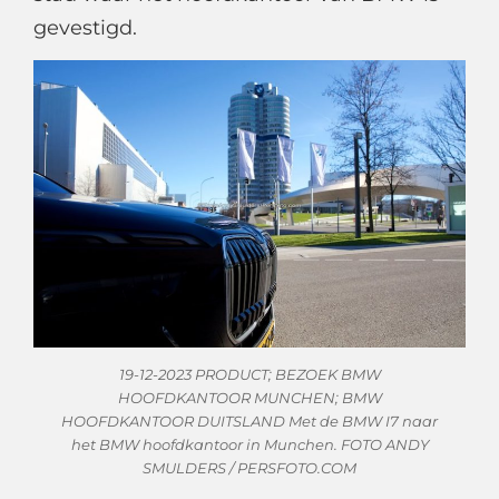
gevestigd.
19-12-2023 PRODUCT; BEZOEK BMW
HOOFDKANTOOR MUNCHEN; BMW
HOOFDKANTOOR DUITSLAND Met de BMW I7 naar
het BMW hoofdkantoor in Munchen. FOTO ANDY
SMULDERS / PERSFOTO.COM