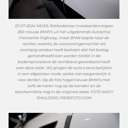
23-07-2024 NEWS; Rotterdamse investeerders kopen
260 nieuwe BMW’s uit het uitgebrande Autoschip
Fremantle Highway, maar BMW stapte naar de
rechter, waarbij de voorzieningenrechter als
voorlopig oordeel heeft besloten dat het beslag
gehandhaafd kan worden totdat in de
bodemprocedure de rechtbank geoordeeld heeft
over deze zaak. Wij gingen de auto’s eens bekijken
in een afgesloten loods, welke niet toegankelijk is
voor derden. Op de foto hagelnieuwe BMW’s met
zelfs de haren nog op de banden en de
beschermfolie nog in de originele staat. FOTO ANDY
SMULDERS / PERSFOTO.COM