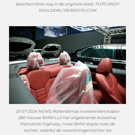
beschermfolie nog in de originele staat. FOTO ANDY
SMULDERS / PERSFOTO.COM
23-07-2024 NEWS; Rotterdamse investeerders kopen
260 nieuwe BMW’s uit het uitgebrande Autoschip
Fremantle Highway, maar BMW stapte naar de
rechter, waarbij de voorzieningenrechter als