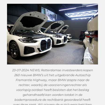
23-07-2024 NEWS; Rotterdamse investeerders kopen
260 nieuwe BMW’s uit het uitgebrande Autoschip
Fremantle Highway, maar BMW stapte naar de
rechter, waarbij de voorzieningenrechter als
voorlopig oordeel heeft besloten dat het beslag
gehandhaafd kan worden totdat in de
bodemprocedure de rechtbank geoordeeld heeft
over deze zaak. Wij gingen de auto’s eens bekijken