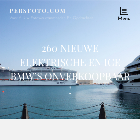
PERSFOTO.COM
Voor Al Uw Fotowerkzaamheden En Opdrachten
Menu
260 NIEUWE
ELEKTRISCHE EN ICE
BMW’S ONVERKOOPBAAR
!