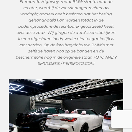
Fremantle Highway, maar BMW stapte naar de
rechter, waarbij de voorzieningenrechter als
voorlopig oordeel heeft besloten dat het beslag
gehandhaafd kan worden totdat in de
bodemprocedure de rechtbank geoordeeld heeft
over deze zaak. Wij gingen de auto’s eens bekijken
in een afgesloten loods, welke niet toegankelijk is
voor derden. Op de foto hagelnieuwe BMW’s met
zelfs de haren nog op de banden en de
beschermfolie nog in de originele staat. FOTO ANDY
SMULDERS / PERSFOTO.COM