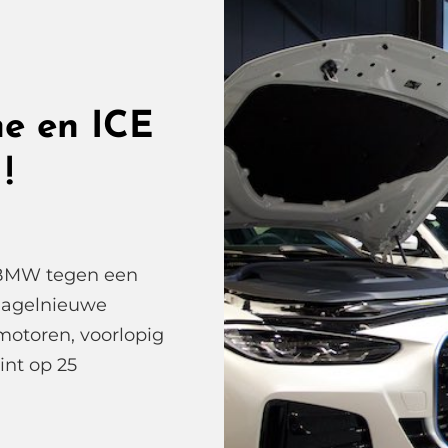
he en ICE
!
 BMW tegen een
 hagelnieuwe
otoren, voorlopig
nt op 25