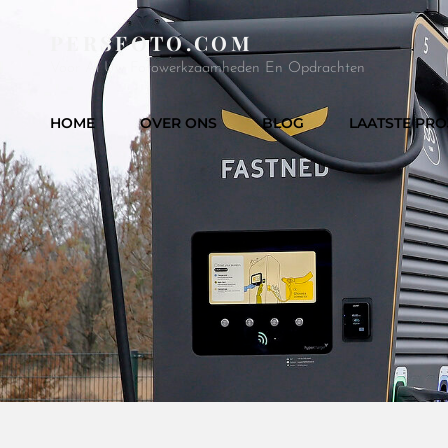
PERSFOTO.COM
Voor Al Uw Fotowerkzaamheden En Opdrachten
HOME
OVER ONS
BLOG
LAATSTE PRO