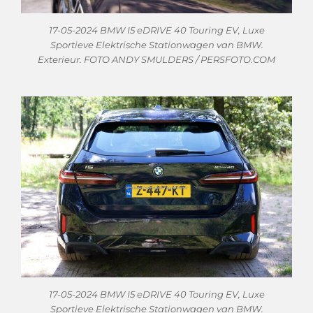
17-05-2024 BMW I5 eDRIVE 40 Touring EV, Luxe
Sportieve Elektrische Stationwagen van BMW.
Exterieur. FOTO ANDY SMULDERS / PERSFOTO.COM
17-05-2024 BMW I5 eDRIVE 40 Touring EV, Luxe
Sportieve Elektrische Stationwagen van BMW.