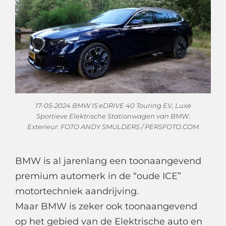
17-05-2024 BMW I5 eDRIVE 40 Touring EV, Luxe
Sportieve Elektrische Stationwagen van BMW.
Exterieur. FOTO ANDY SMULDERS / PERSFOTO.COM
BMW is al jarenlang een toonaangevend
premium automerk in de “oude ICE”
motortechniek aandrijving.
Maar BMW is zeker ook toonaangevend
op het gebied van de Elektrische auto en