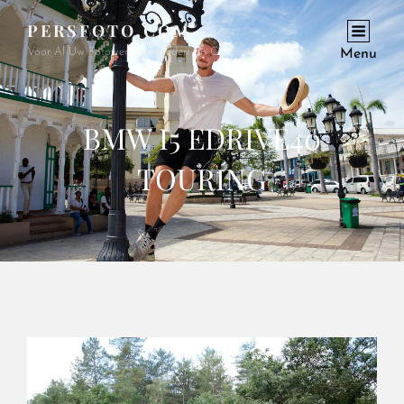
PERSFOTO.COM
Voor Al Uw Fotowerkzaamheden En Opdrachten
Menu
BMW I5 EDRIVE40
TOURING