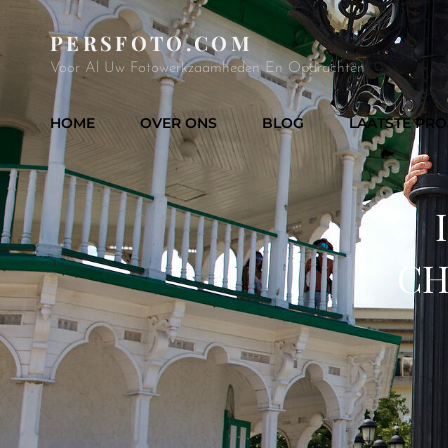
PERSFOTO.COM
Voor Al Uw Fotowerkzaamheden En Opdrachten
HOME
OVER ONS
BLOG
LAATSTE PRO
CH