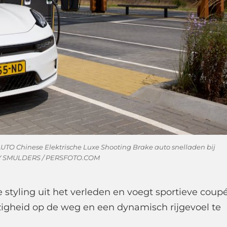
O Chinese Elektrische Luxe Shooting Brake auto snelladen bij
Y SMULDERS / PERSFOTO.COM
e styling uit het verleden en voegt sportieve coup
igheid op de weg en een dynamisch rijgevoel te