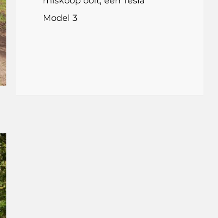
miskoop ooit, een Tesla
Model 3