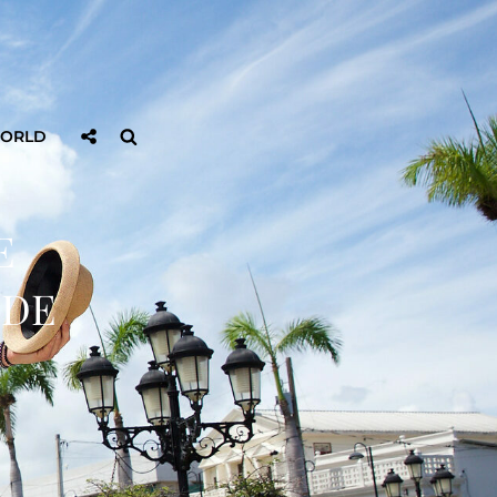
Sociaal
Zoeken
WORLD
Delen
E
 DE