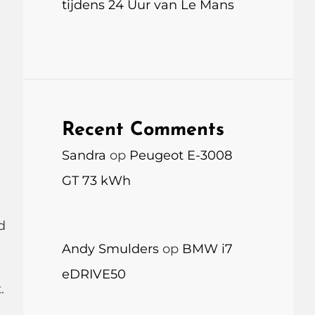
tijdens 24 Uur van Le Mans
Recent Comments
Sandra
op
Peugeot E-3008
GT 73 kWh
d
Andy Smulders
op
BMW i7
eDRIVE50
.