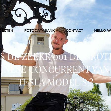
JECTEN
FOTODATABANK
CONTACT
HELLO 
IS DE ZEEKR 001 DE GROT
INESE CONCURRENT VAN
TESLA MODEL S ?