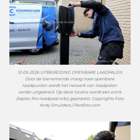
12-05-2026 UITBEREIDING OPENBARE LAADPALEN
Door de toenemende vraag naar openbare
laadpunten wordt het netwerk van laadpalen
verder uitgebreid. Op deze locatie wordt een extra
Zaptec Pro laadpaal erbij geplaatst. Copyrights Foto
Andy Smulders / Persfoto.com