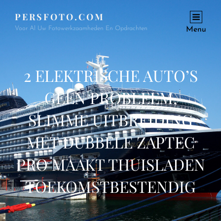
PERSFOTO.COM
Voor Al Uw Fotowerkzaamheden En Opdrachten
Menu
2 ELEKTRISCHE AUTO’S
GEEN PROBLEEM,
SLIMME UITBREIDING
MET DUBBELE ZAPTEC
PRO MAAKT THUISLADEN
TOEKOMSTBESTENDIG