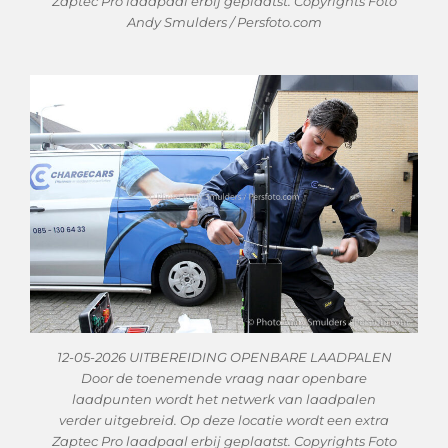
Zaptec Pro laadpaal erbij geplaatst. Copyrights Foto
Andy Smulders / Persfoto.com
12-05-2026 UITBEREIDING OPENBARE LAADPALEN
Door de toenemende vraag naar openbare
laadpunten wordt het netwerk van laadpalen
verder uitgebreid. Op deze locatie wordt een extra
Zaptec Pro laadpaal erbij geplaatst. Copyrights Foto