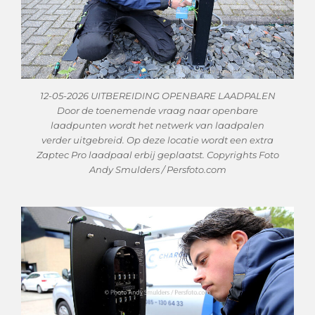
12-05-2026 UITBEREIDING OPENBARE LAADPALEN
Door de toenemende vraag naar openbare
laadpunten wordt het netwerk van laadpalen
verder uitgebreid. Op deze locatie wordt een extra
Zaptec Pro laadpaal erbij geplaatst. Copyrights Foto
Andy Smulders / Persfoto.com