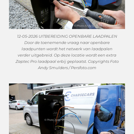
12-05-2026 UITBEREIDING OPENBARE LAADPALEN
Door de toenemende vraag naar openbare
laadpunten wordt het netwerk van laadpalen
verder uitgebreid. Op deze locatie wordt een extra
Zaptec Pro laadpaal erbij geplaatst. Copyrights Foto
Andy Smulders / Persfoto.com