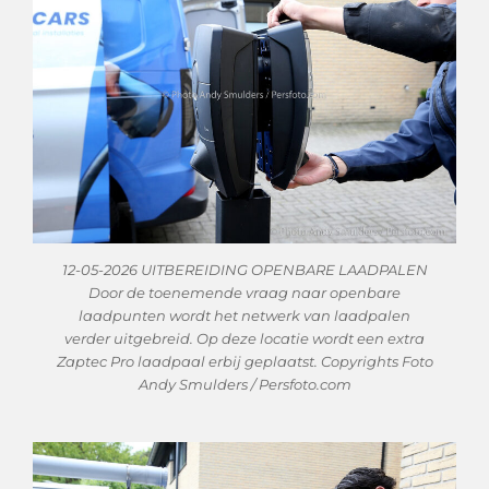
12-05-2026 UITBEREIDING OPENBARE LAADPALEN
Door de toenemende vraag naar openbare
laadpunten wordt het netwerk van laadpalen
verder uitgebreid. Op deze locatie wordt een extra
Zaptec Pro laadpaal erbij geplaatst. Copyrights Foto
Andy Smulders / Persfoto.com