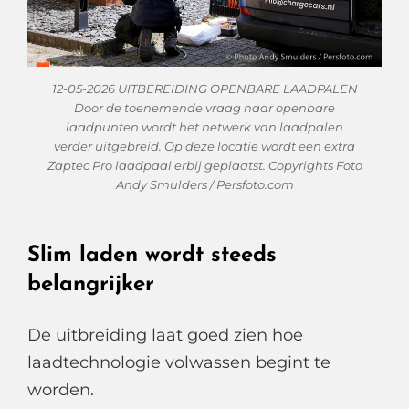
12-05-2026 UITBEREIDING OPENBARE LAADPALEN
Door de toenemende vraag naar openbare
laadpunten wordt het netwerk van laadpalen
verder uitgebreid. Op deze locatie wordt een extra
Zaptec Pro laadpaal erbij geplaatst. Copyrights Foto
Andy Smulders / Persfoto.com
Slim laden wordt steeds
belangrijker
De uitbreiding laat goed zien hoe
laadtechnologie volwassen begint te
worden.