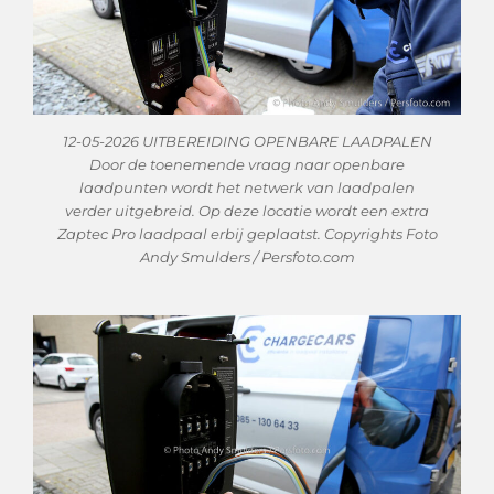
12-05-2026 UITBEREIDING OPENBARE LAADPALEN
Door de toenemende vraag naar openbare
laadpunten wordt het netwerk van laadpalen
verder uitgebreid. Op deze locatie wordt een extra
Zaptec Pro laadpaal erbij geplaatst. Copyrights Foto
Andy Smulders / Persfoto.com