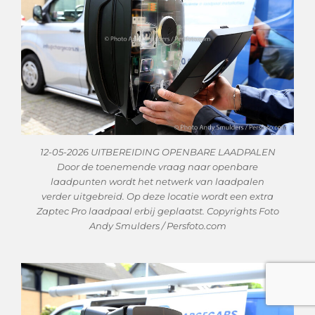
12-05-2026 UITBEREIDING OPENBARE LAADPALEN
Door de toenemende vraag naar openbare
laadpunten wordt het netwerk van laadpalen
verder uitgebreid. Op deze locatie wordt een extra
Zaptec Pro laadpaal erbij geplaatst. Copyrights Foto
Andy Smulders / Persfoto.com