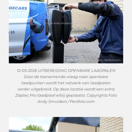
12-05-2026 UITBEREIDING OPENBARE LAADPALEN
Door de toenemende vraag naar openbare
laadpunten wordt het netwerk van laadpalen
verder uitgebreid. Op deze locatie wordt een extra
Zaptec Pro laadpaal erbij geplaatst. Copyrights Foto
Andy Smulders / Persfoto.com