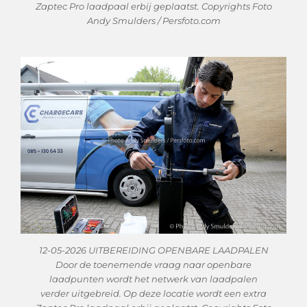
Zaptec Pro laadpaal erbij geplaatst. Copyrights Foto
Andy Smulders / Persfoto.com
12-05-2026 UITBEREIDING OPENBARE LAADPALEN
Door de toenemende vraag naar openbare
laadpunten wordt het netwerk van laadpalen
verder uitgebreid. Op deze locatie wordt een extra