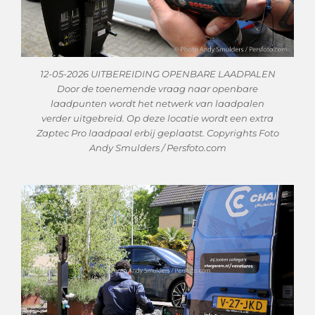
12-05-2026 UITBEREIDING OPENBARE LAADPALEN
Door de toenemende vraag naar openbare
laadpunten wordt het netwerk van laadpalen
verder uitgebreid. Op deze locatie wordt een extra
Zaptec Pro laadpaal erbij geplaatst. Copyrights Foto
Andy Smulders / Persfoto.com