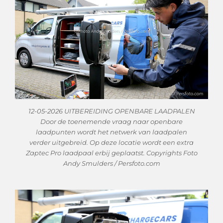
12-05-2026 UITBEREIDING OPENBARE LAADPALEN
Door de toenemende vraag naar openbare
laadpunten wordt het netwerk van laadpalen
verder uitgebreid. Op deze locatie wordt een extra
Zaptec Pro laadpaal erbij geplaatst. Copyrights Foto
Andy Smulders / Persfoto.com