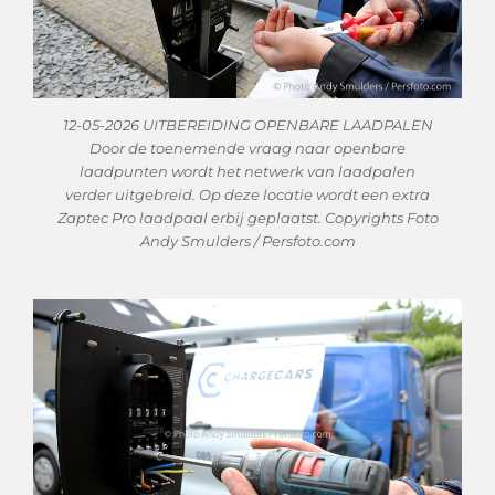
12-05-2026 UITBEREIDING OPENBARE LAADPALEN
Door de toenemende vraag naar openbare
laadpunten wordt het netwerk van laadpalen
verder uitgebreid. Op deze locatie wordt een extra
Zaptec Pro laadpaal erbij geplaatst. Copyrights Foto
Andy Smulders / Persfoto.com