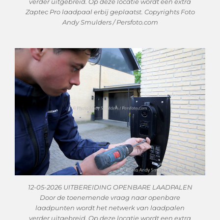
verder uitgebreid. Op deze locatie wordt een extra
Zaptec Pro laadpaal erbij geplaatst. Copyrights Foto
Andy Smulders / Persfoto.com
12-05-2026 UITBEREIDING OPENBARE LAADPALEN
Door de toenemende vraag naar openbare
laadpunten wordt het netwerk van laadpalen
verder uitgebreid. Op deze locatie wordt een extra