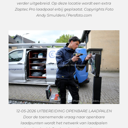
verder uitgebreid. Op deze locatie wordt een extra
Zaptec Pro laadpaal erbij geplaatst. Copyrights Foto
Andy Smulders / Persfoto.com
12-05-2026 UITBEREIDING OPENBARE LAADPALEN
Door de toenemende vraag naar openbare
laadpunten wordt het netwerk van laadpalen