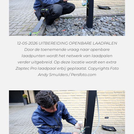
12-05-2026 UITBEREIDING OPENBARE LAADPALEN
Door de toenemende vraag naar openbare
laadpunten wordt het netwerk van laadpalen
verder uitgebreid. Op deze locatie wordt een extra
Zaptec Pro laadpaal erbij geplaatst. Copyrights Foto
Andy Smulders / Persfoto.com