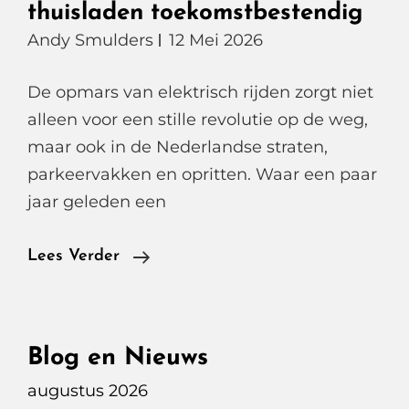
thuisladen toekomstbestendig
Andy Smulders
12 Mei 2026
De opmars van elektrisch rijden zorgt niet
alleen voor een stille revolutie op de weg,
maar ook in de Nederlandse straten,
parkeervakken en opritten. Waar een paar
jaar geleden een
2
Lees Verder
Elektrische
Auto’s
Geen
Blog en Nieuws
Probleem,
augustus 2026
Slimme