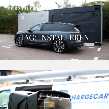
PERSFOTO.COM
Voor Al Uw Fotowerkzaamheden En Opdrachten
Menu
TAG:
INSTALLEREN