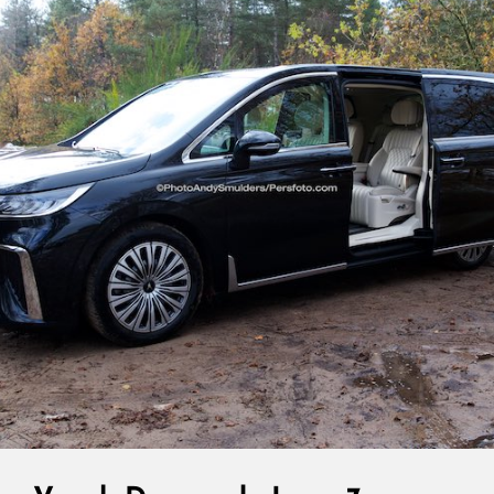
Stadsauto
Voor
Nog
Geen
€
22.000,00