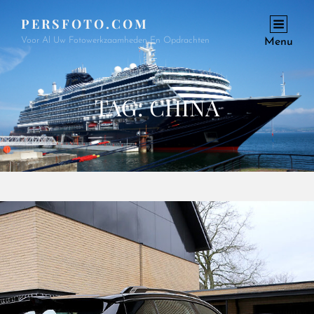
PERSFOTO.COM
Voor Al Uw Fotowerkzaamheden En Opdrachten
Menu
TAG:
CHINA