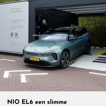
Luxe
En
Elektrisch
Rijden
In
Een
SUV
NIO EL6 een slimme