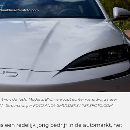
ent van de Tesla Model 3. BYD verkoopt echter wereldwijd meer
Tesla V4 Supercharger FOTO ANDY SMULDERS / PERSFOTO.COM
s een redelijk jong bedrijf in de automarkt, net