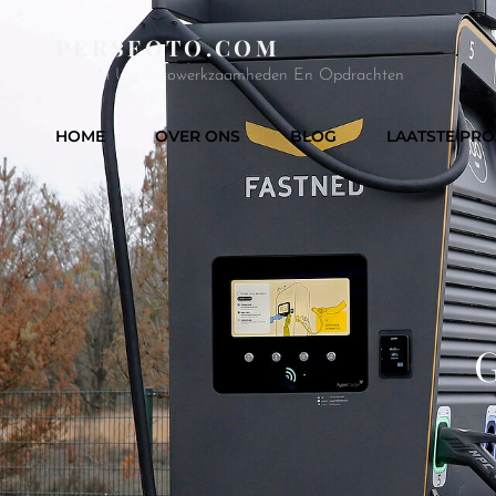
PERSFOTO.COM
Voor Al Uw Fotowerkzaamheden En Opdrachten
HOME
OVER ONS
BLOG
LAATSTE PRO