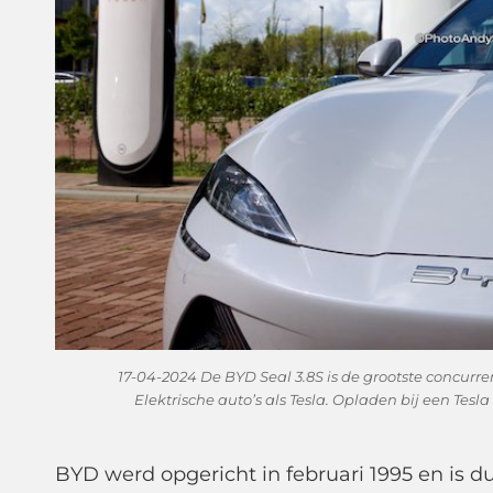
17-04-2024 De BYD Seal 3.8S is de grootste concurr
Elektrische auto’s als Tesla. Opladen bij een 
BYD werd opgericht in februari 1995 en is du