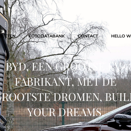
JECTEN
FOTODATABANK
CONTACT
HELLO 
BYD, EEN GROOTSE EV-
FABRIKANT, MET DE
GROOTSTE DROMEN, BUIL
YOUR DREAMS.