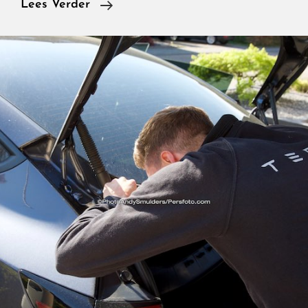
BYD,
Lees Verder
Een
Grootse
EV-
Fabrikant,
Met
De
Grootste
Dromen,
Build
Your
Dreams.