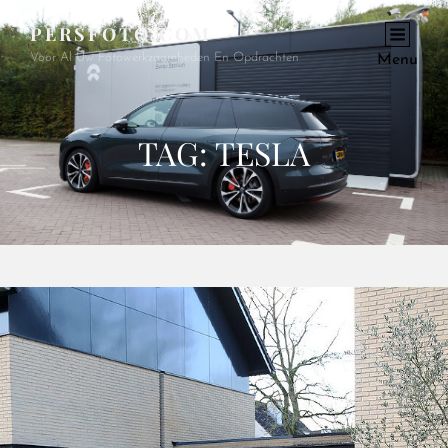
PERSFOTO.COM
Voor Al Uw Fotowerkzaamheden En Opdrachten
Menu
TAG:
TESLA