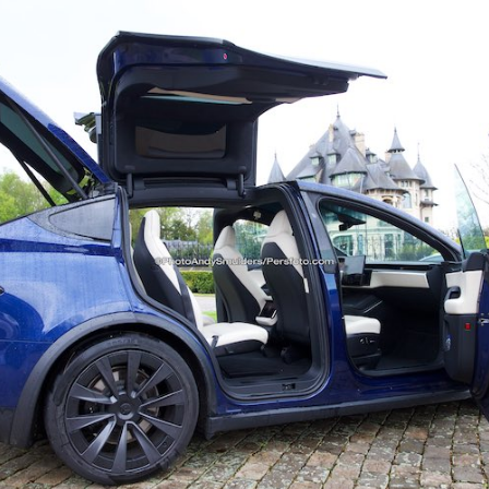
BMW
IX5
Hydrogen,
De
Tesla
Killer
Van
De
Toekomst
?