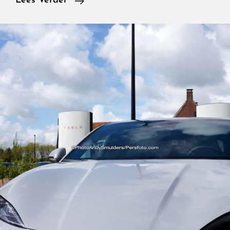
Lees Verder
De
Xpeng
G6
De
Grote
Concurrent
Van
De
Tesla
Model
Y?