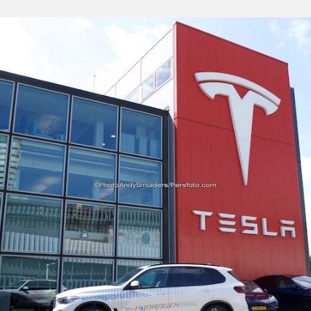
Grootse
Miskoop
Ooit,
Een
Tesla
Model
3