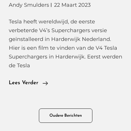
Andy Smulders
22 Maart 2023
Tesla heeft wereldwijd, de eerste
verbeterde V4’s Superchargers versie
geïnstalleerd in Harderwijk Nederland.
Hier is een film te vinden van de V4 Tesla
Superchargers in Harderwijk. Eerst werden
de Tesla
Tesla’s
Lees Verder
1e
V4
Superchargers
Berichtennavigatie
Oudere Berichten
Wereldwijd
Staan