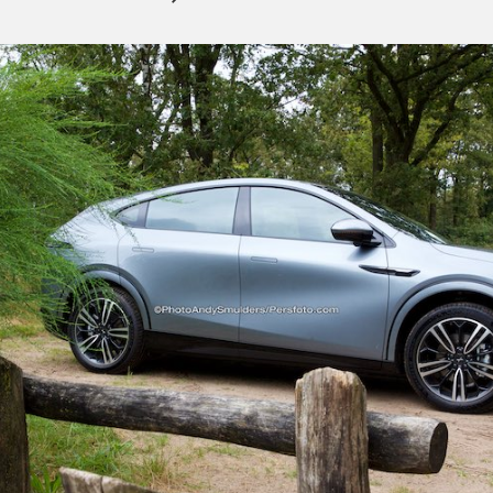
Brand
In
Tesla-
Loods
Tilburg:
Batterijen
In
Vlammen,
Sprinklers
Zorgen
Voor
Chaos.