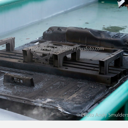
De
Populaire
Elektrische
SUV
Van
Tesla
Kreeg
Een
Frisse
Upgrade