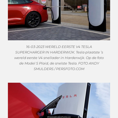
16-03-2023 WERELD EERSTE V4 TESLA
SUPERCHARGER IN HARDERWIJK. Tesla plaatste ’s
wereld eerste V4 snellader in Harderwijk. Op de foto
de Model S Plaid, de snelste Tesla. FOTO ANDY
SMULDERS / PERSFOTO.COM