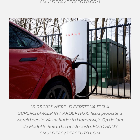
SMULDERS / PERSFOTO.COM
16-03-2023 WERELD EERSTE V4 TESLA
SUPERCHARGER IN HARDERWIJK. Tesla plaatste ’s
wereld eerste V4 snellader in Harderwijk. Op de foto
de Model S Plaid, de snelste Tesla. FOTO ANDY
SMULDERS / PERSFOTO.COM