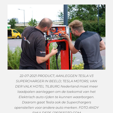
22-07-2021 PRODUCT; AANLEGGEN TESLA V3
SUPERCHARGER IN BEELD; TESLA MOTORS; VAN
DER VALK HOTEL TILBURG Nederland moet meer
laadpalen aanleggen om de toekomst van het
Elektrisch auto rijden te kunnen waarborgen.
Daarom gaat Tesla ook de Superchargers
openstellen voor andere auto merken. FOTO ANDY
SMULDERS / PERSFOTO.COM