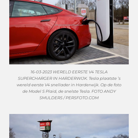
16-03-2023 WERELD EERSTE V4 TESLA
SUPERCHARGER IN HARDERWIJK. Tesla plaatste ’s
wereld eerste V4 snellader in Harderwijk. Op de foto
de Model S Plaid, de snelste Tesla. FOTO ANDY
SMULDERS / PERSFOTO.COM