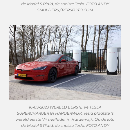
de Model S Plaid, de snelste Tesla. FOTO ANDY
SMULDERS / PERSFOTO.COM
16-03-2023 WERELD EERSTE V4 TESLA
SUPERCHARGER IN HARDERWIJK. Tesla plaatste ’s
wereld eerste V4 snellader in Harderwijk. Op de foto
de Model S Plaid, de snelste Tesla. FOTO ANDY