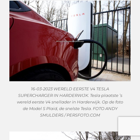
16-03-2023 WERELD EERSTE V4 TESLA
SUPERCHARGER IN HARDERWIJK. Tesla plaatste ’s
wereld eerste V4 snellader in Harderwijk. Op de foto
de Model S Plaid, de snelste Tesla. FOTO ANDY
SMULDERS / PERSFOTO.COM