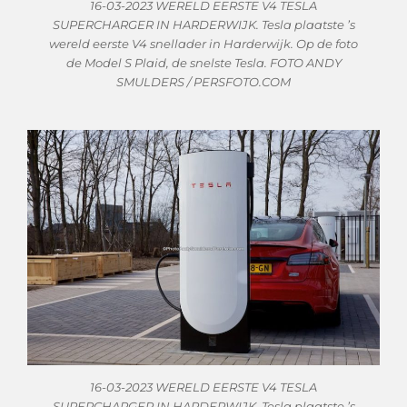
16-03-2023 WERELD EERSTE V4 TESLA
SUPERCHARGER IN HARDERWIJK. Tesla plaatste ’s
wereld eerste V4 snellader in Harderwijk. Op de foto
de Model S Plaid, de snelste Tesla. FOTO ANDY
SMULDERS / PERSFOTO.COM
16-03-2023 WERELD EERSTE V4 TESLA
SUPERCHARGER IN HARDERWIJK. Tesla plaatste ’s