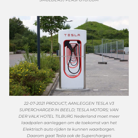
22-07-2021 PRODUCT; AANLEGGEN TESLA V3
SUPERCHARGER IN BEELD; TESLA MOTORS; VAN
DER VALK HOTEL TILBURG Nederland moet meer
laadpalen aanleggen om de toekomst van het
Elektrisch auto rijden te kunnen waarborgen.
Daarom gaat Tesla ook de Superchargers