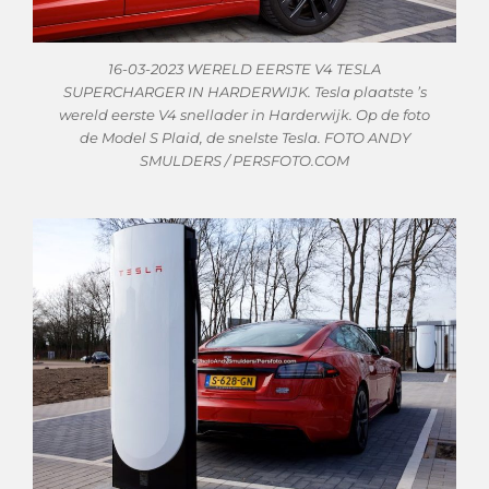
16-03-2023 WERELD EERSTE V4 TESLA
SUPERCHARGER IN HARDERWIJK. Tesla plaatste ’s
wereld eerste V4 snellader in Harderwijk. Op de foto
de Model S Plaid, de snelste Tesla. FOTO ANDY
SMULDERS / PERSFOTO.COM