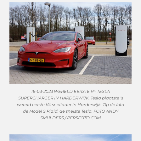
16-03-2023 WERELD EERSTE V4 TESLA
SUPERCHARGER IN HARDERWIJK. Tesla plaatste ’s
wereld eerste V4 snellader in Harderwijk. Op de foto
de Model S Plaid, de snelste Tesla. FOTO ANDY
SMULDERS / PERSFOTO.COM