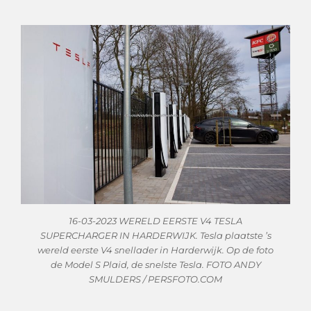
16-03-2023 WERELD EERSTE V4 TESLA
SUPERCHARGER IN HARDERWIJK. Tesla plaatste ’s
wereld eerste V4 snellader in Harderwijk. Op de foto
de Model S Plaid, de snelste Tesla. FOTO ANDY
SMULDERS / PERSFOTO.COM