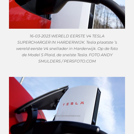
16-03-2023 WERELD EERSTE V4 TESLA
SUPERCHARGER IN HARDERWIJK. Tesla plaatste ’s
wereld eerste V4 snellader in Harderwijk. Op de foto
de Model S Plaid, de snelste Tesla. FOTO ANDY
SMULDERS / PERSFOTO.COM