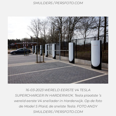
SMULDERS / PERSFOTO.COM
16-03-2023 WERELD EERSTE V4 TESLA
SUPERCHARGER IN HARDERWIJK. Tesla plaatste ’s
wereld eerste V4 snellader in Harderwijk. Op de foto
de Model S Plaid, de snelste Tesla. FOTO ANDY
SMULDERS / PERSFOTO.COM