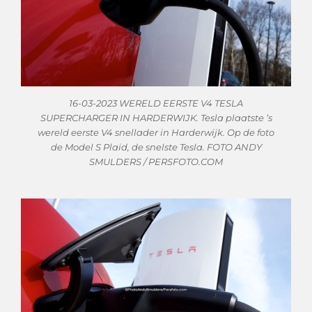
16-03-2023 WERELD EERSTE V4 TESLA
SUPERCHARGER IN HARDERWIJK. Tesla plaatste ’s
wereld eerste V4 snellader in Harderwijk. Op de foto
de Model S Plaid, de snelste Tesla. FOTO ANDY
SMULDERS / PERSFOTO.COM