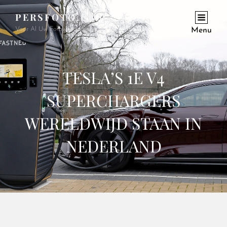
PERSFOTO.COM
Voor Al Uw Fotowerkzaamheden En Opdrachten
Menu
TESLA’S 1E V4
SUPERCHARGERS
WERELDWIJD STAAN IN
NEDERLAND