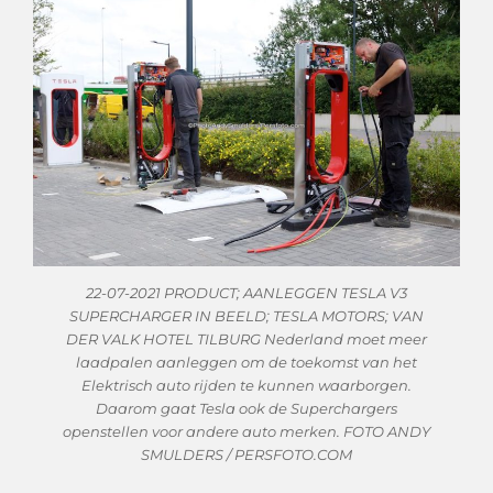
22-07-2021 PRODUCT; AANLEGGEN TESLA V3
SUPERCHARGER IN BEELD; TESLA MOTORS; VAN
DER VALK HOTEL TILBURG Nederland moet meer
laadpalen aanleggen om de toekomst van het
Elektrisch auto rijden te kunnen waarborgen.
Daarom gaat Tesla ook de Superchargers
openstellen voor andere auto merken. FOTO ANDY
SMULDERS / PERSFOTO.COM