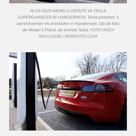
16-03-2023 WERELD EERSTE V4 TESLA
SUPERCHARGER IN HARDERWIJK. Tesla plaatste ’s
wereld eerste V4 snellader in Harderwijk. Op de foto
de Model S Plaid, de snelste Tesla. FOTO ANDY
SMULDERS / PERSFOTO.COM