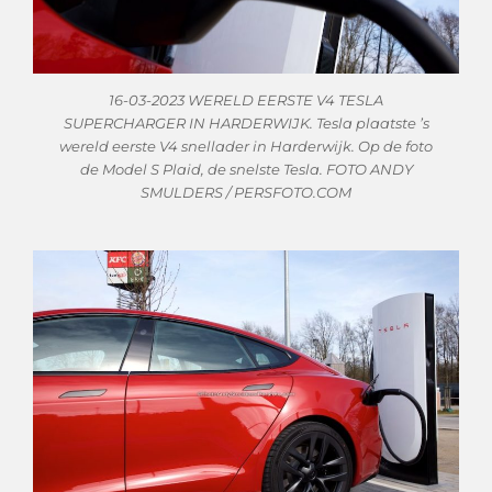
16-03-2023 WERELD EERSTE V4 TESLA
SUPERCHARGER IN HARDERWIJK. Tesla plaatste ’s
wereld eerste V4 snellader in Harderwijk. Op de foto
de Model S Plaid, de snelste Tesla. FOTO ANDY
SMULDERS / PERSFOTO.COM