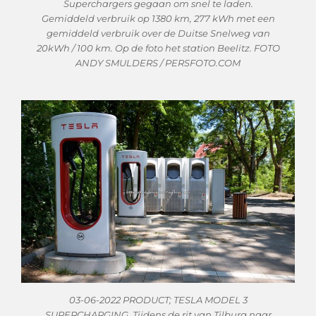
Superchargers gegaan om snel te laden.
Gemiddeld verbruik op 1380 km, 277 kWh met een
gemiddeld verbruik over de Duitse Snelweg van
20kWh / 100 km. Op de foto het station Beelitz. FOTO
ANDY SMULDERS / PERSFOTO.COM
03-06-2022 PRODUCT; TESLA MODEL 3
SUPERCHARGING. Tijdens de rit van Tilburg naar