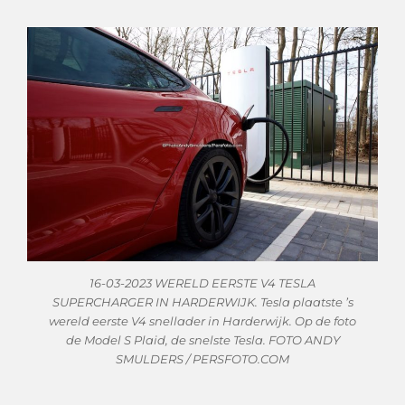
16-03-2023 WERELD EERSTE V4 TESLA
SUPERCHARGER IN HARDERWIJK. Tesla plaatste ’s
wereld eerste V4 snellader in Harderwijk. Op de foto
de Model S Plaid, de snelste Tesla. FOTO ANDY
SMULDERS / PERSFOTO.COM