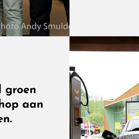
Kof
Erbi
Fas
Ma
Va
La
Lan
De
A2
Ee
d groen
Pit
shop aan
Wa
Je
en.
Bij
Lan