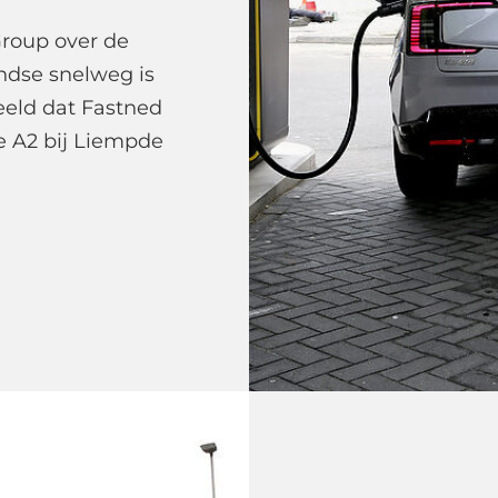
Wil
Group over de
Bli
ndse snelweg is
Da
eeld dat Fastned
Nod
e A2 bij Liempde