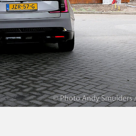
t
jven
n
ig.