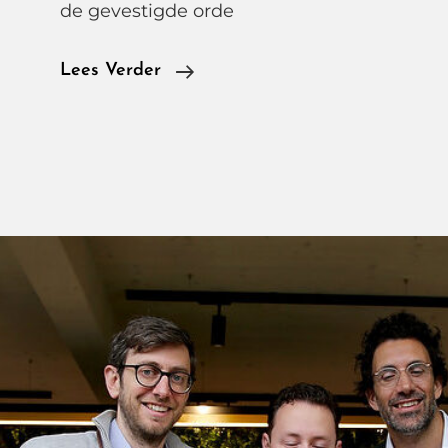
de gevestigde orde
Zeekr
Lees Verder
7GT
Privilege
AWD,
De
Elektrische
Shooting
Brake
Die
De
Europese
Premium
Merken