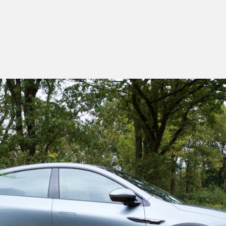
en
oomnet,
tned
rt
terij
lag
ef
gehorst
de