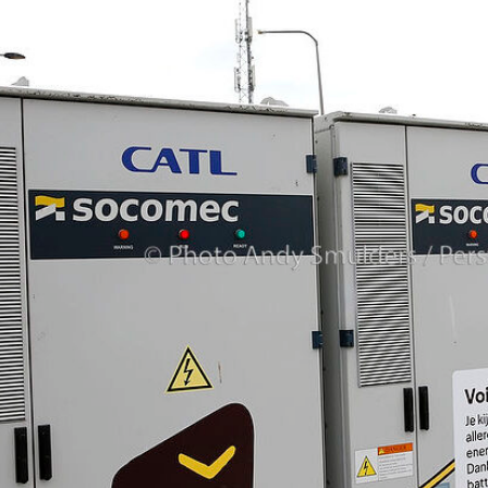
De
A2
Mag
Open
Blijven.