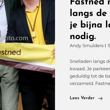
Fastned 
langs de
je bijna 
nodig.
Andy Smulders
Snelladen langs d
kwaad. Je parkeer
geduldig tot de b
verzameld. Fastne
Ste
Lees Verder
Erin