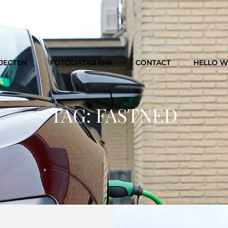
JECTEN
FOTODATABANK
CONTACT
HELLO 
TAG:
FASTNED