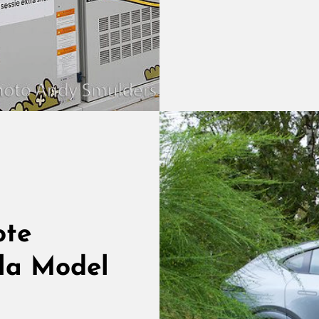
Teg
De
File
Op
Het
Str
Fas
Sta
Bat
Ops
Pro
ote
Bij
sla Model
Lin
En
Bis