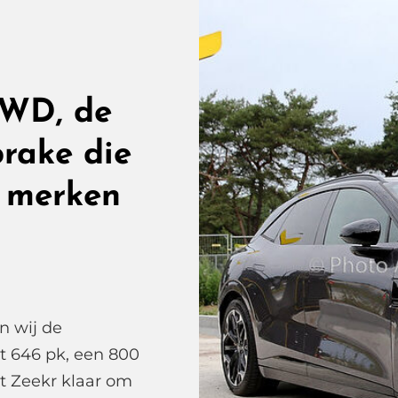
AWD, de
brake die
 merken
n wij de
t 646 pk, een 800
kt Zeekr klaar om