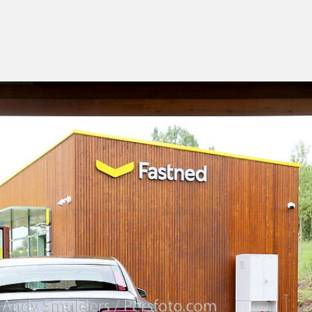
fie
j,
tned
akt
n
den
gs
n
stop
ar
na
ger