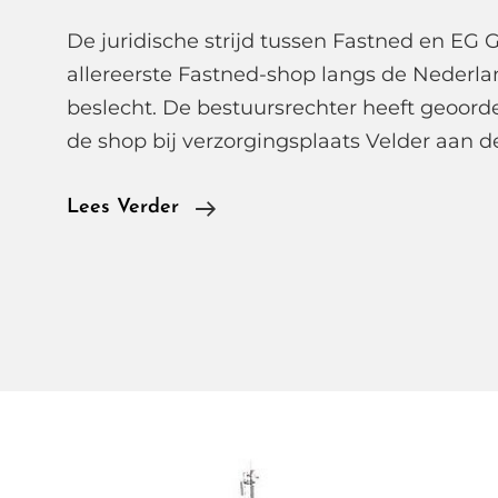
De juridische strijd tussen Fastned en EG 
allereerste Fastned-shop langs de Nederla
beslecht. De bestuursrechter heeft geoord
de shop bij verzorgingsplaats Velder aan d
Rechter
Lees Verder
Geeft
Fastned
Groen
Licht,
Eerste
Snelweg
Shop
Aan