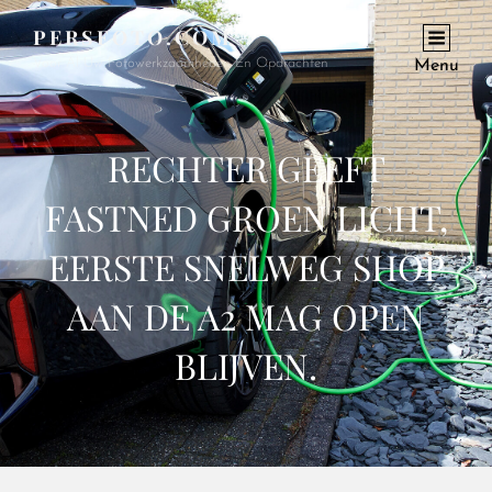
PERSFOTO.COM
Voor Al Uw Fotowerkzaamheden En Opdrachten
Menu
RECHTER GEEFT
FASTNED GROEN LICHT,
EERSTE SNELWEG SHOP
AAN DE A2 MAG OPEN
BLIJVEN.