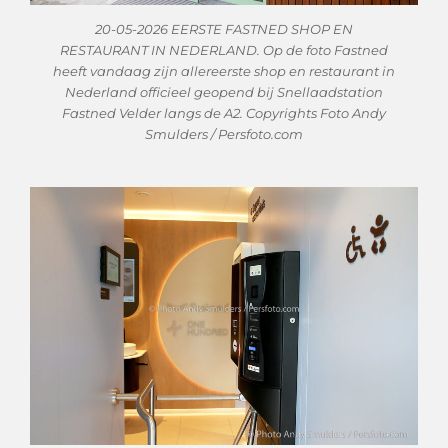
20-05-2026 EERSTE FASTNED SHOP EN
RESTAURANT IN NEDERLAND. Op de foto Fastned
heeft vandaag zijn allereerste shop en restaurant in
Nederland officieel geopend bij Snellaadstation
Fastned Velder langs de A2. Copyrights Foto Andy
Smulders / Persfoto.com