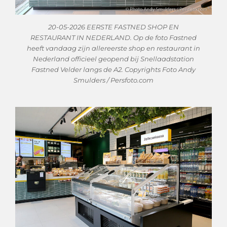
20-05-2026 EERSTE FASTNED SHOP EN
RESTAURANT IN NEDERLAND. Op de foto Fastned
heeft vandaag zijn allereerste shop en restaurant in
Nederland officieel geopend bij Snellaadstation
Fastned Velder langs de A2. Copyrights Foto Andy
Smulders / Persfoto.com