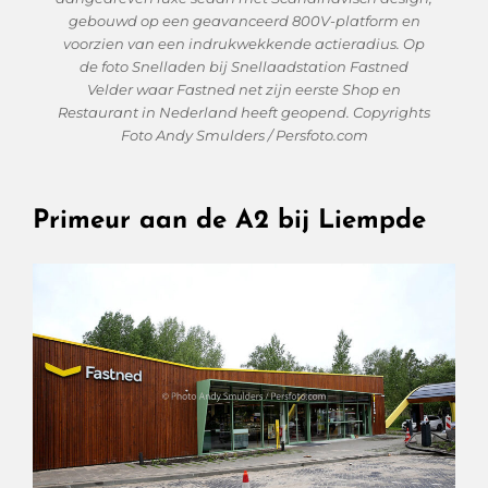
gebouwd op een geavanceerd 800V-platform en
voorzien van een indrukwekkende actieradius. Op
de foto Snelladen bij Snellaadstation Fastned
Velder waar Fastned net zijn eerste Shop en
Restaurant in Nederland heeft geopend. Copyrights
Foto Andy Smulders / Persfoto.com
Primeur aan de A2 bij Liempde