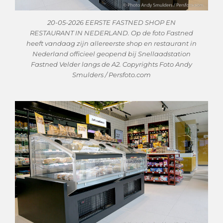
20-05-2026 EERSTE FASTNED SHOP EN
RESTAURANT IN NEDERLAND. Op de foto Fastned
heeft vandaag zijn allereerste shop en restaurant in
Nederland officieel geopend bij Snellaadstation
Fastned Velder langs de A2. Copyrights Foto Andy
Smulders / Persfoto.com