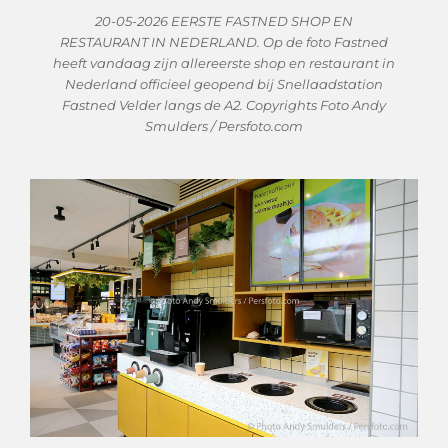
20-05-2026 EERSTE FASTNED SHOP EN
RESTAURANT IN NEDERLAND. Op de foto Fastned
heeft vandaag zijn allereerste shop en restaurant in
Nederland officieel geopend bij Snellaadstation
Fastned Velder langs de A2. Copyrights Foto Andy
Smulders / Persfoto.com