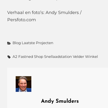
Verhaal en foto’s: Andy Smulders /
Persfoto.com
Categorieën
Blog
Laatste Projecten
Tags,
A2
Fastned
Shop
Snellaadstation
Velder
Winkel
Auteur:
Andy Smulders