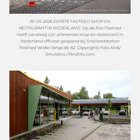
20-05-2026 EERSTE FASTNED SHOP EN
RESTAURANT IN NEDERLAND. Op de foto Fastned
heeft vandaag zijn allereerste shop en restaurant in
Nederland officieel geopend bij Snellaadstation
Fastned Velder langs de A2. Copyrights Foto Andy
Smulders / Persfoto.com