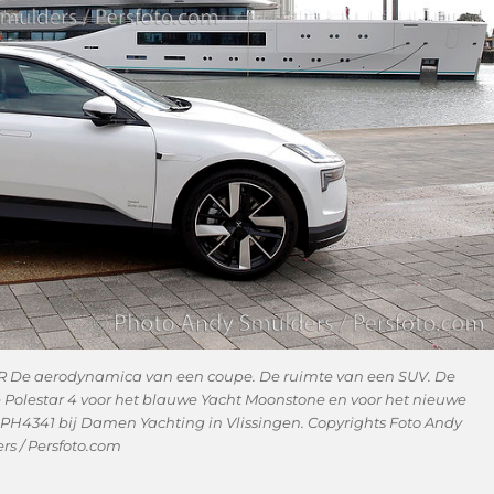
De aerodynamica van een coupe. De ruimte van een SUV. De
e Polestar 4 voor het blauwe Yacht Moonstone en voor het nieuwe
H4341 bij Damen Yachting in Vlissingen. Copyrights Foto Andy
rs / Persfoto.com