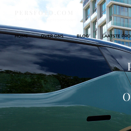
PERSFOTO.COM
Voor Al Uw Fotowerkzaamheden En Opdrachten
HOME
OVER ONS
BLOG
LAATSTE PRO
O