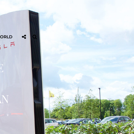
Sociaal
Zoeken
WORLD
Delen
E
AN