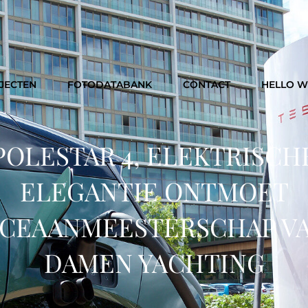
JECTEN
FOTODATABANK
CONTACT
HELLO 
POLESTAR 4, ELEKTRISCH
ELEGANTIE ONTMOET
CEAANMEESTERSCHAP V
DAMEN YACHTING