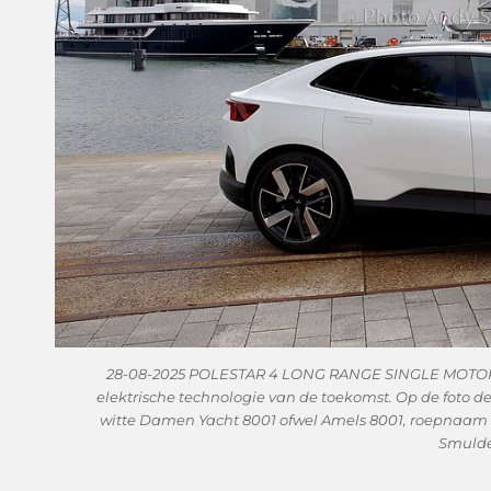
28-08-2025 POLESTAR 4 LONG RANGE SINGLE MOTOR 
elektrische technologie van de toekomst. Op de foto d
witte Damen Yacht 8001 ofwel Amels 8001, roepnaam P
Smulde