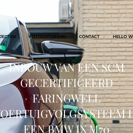
JECTEN
FOTODATABANK
CONTACT
HELLO 
INBOUW VAN EEN SCM
GECERTIFICEERD
FARINGWELL
VOERTUIGVOLGSYSTEEM I
EEN BMW IX M70