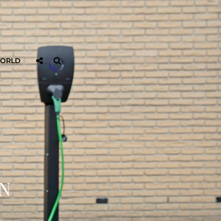
Sociaal
Zoeken
WORLD
Delen
N