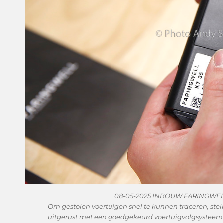
08-05-2025 INBOUW FARINGWEL
Om gestolen voertuigen snel te kunnen traceren, stell
uitgerust met een goedgekeurd voertuigvolgsysteem. 