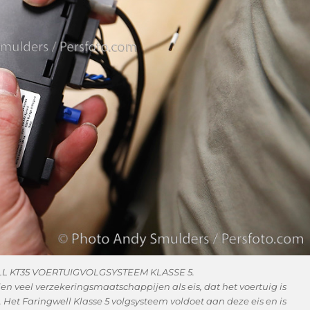
L KT35 VOERTUIGVOLGSYSTEEM KLASSE 5.
en veel verzekeringsmaatschappijen als eis, dat het voertuig is
Het Faringwell Klasse 5 volgsysteem voldoet aan deze eis en is