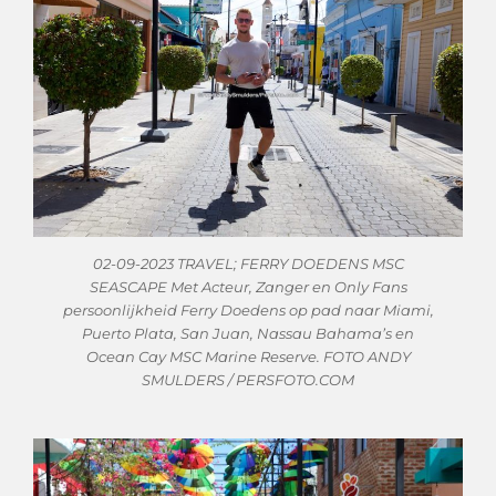
02-09-2023 TRAVEL; FERRY DOEDENS MSC
SEASCAPE Met Acteur, Zanger en Only Fans
persoonlijkheid Ferry Doedens op pad naar Miami,
Puerto Plata, San Juan, Nassau Bahama’s en
Ocean Cay MSC Marine Reserve. FOTO ANDY
SMULDERS / PERSFOTO.COM