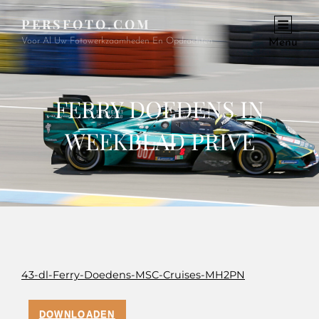
PERSFOTO.COM
Voor Al Uw Fotowerkzaamheden En Opdrachten
Menu
FERRY DOEDENS IN
WEEKBLAD PRIVE
43-dl-Ferry-Doedens-MSC-Cruises-MH2PN
DOWNLOADEN