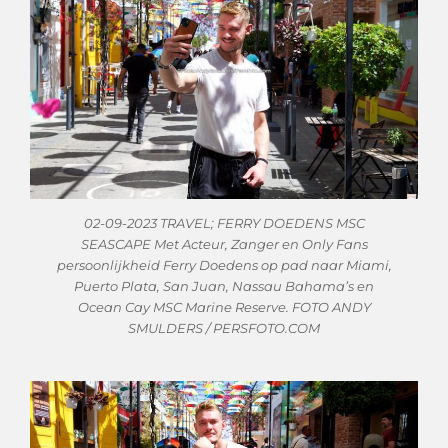
02-09-2023 TRAVEL; FERRY DOEDENS MSC
SEASCAPE Met Acteur, Zanger en Only Fans
persoonlijkheid Ferry Doedens op pad naar Miami,
Puerto Plata, San Juan, Nassau Bahama’s en
Ocean Cay MSC Marine Reserve. FOTO ANDY
SMULDERS / PERSFOTO.COM