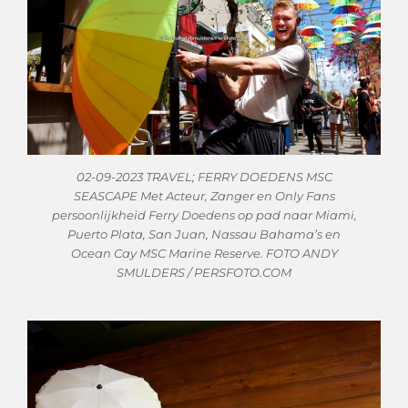
02-09-2023 TRAVEL; FERRY DOEDENS MSC
SEASCAPE Met Acteur, Zanger en Only Fans
persoonlijkheid Ferry Doedens op pad naar Miami,
Puerto Plata, San Juan, Nassau Bahama’s en
Ocean Cay MSC Marine Reserve. FOTO ANDY
SMULDERS / PERSFOTO.COM