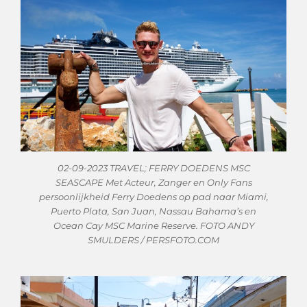
02-09-2023 TRAVEL; FERRY DOEDENS MSC
SEASCAPE Met Acteur, Zanger en Only Fans
persoonlijkheid Ferry Doedens op pad naar Miami,
Puerto Plata, San Juan, Nassau Bahama’s en
Ocean Cay MSC Marine Reserve. FOTO ANDY
SMULDERS / PERSFOTO.COM