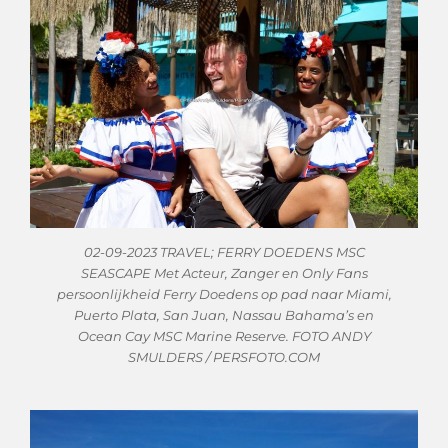
02-09-2023 TRAVEL; FERRY DOEDENS MSC
SEASCAPE Met Acteur, Zanger en Only Fans
persoonlijkheid Ferry Doedens op pad naar Miami,
Puerto Plata, San Juan, Nassau Bahama’s en
Ocean Cay MSC Marine Reserve. FOTO ANDY
SMULDERS / PERSFOTO.COM