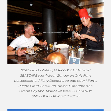
02-09-2023 TRAVEL; FERRY DOEDENS MSC
SEASCAPE Met Acteur, Zanger en Only Fans
persoonlijkheid Ferry Doedens op pad naar Miami,
Puerto Plata, San Juan, Nassau Bahama’s en
Ocean Cay MSC Marine Reserve. FOTO ANDY
SMULDERS / PERSFOTO.COM