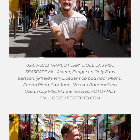
02-09-2023 TRAVEL; FERRY DOEDENS MSC
SEASCAPE Met Acteur, Zanger en Only Fans
persoonlijkheid Ferry Doedens op pad naar Miami,
Puerto Plata, San Juan, Nassau Bahama’s en
Ocean Cay MSC Marine Reserve. FOTO ANDY
SMULDERS / PERSFOTO.COM