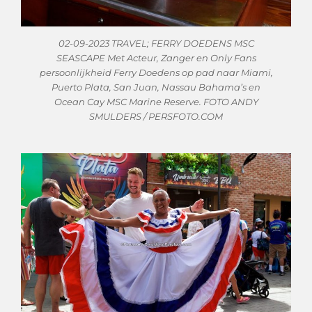
02-09-2023 TRAVEL; FERRY DOEDENS MSC
SEASCAPE Met Acteur, Zanger en Only Fans
persoonlijkheid Ferry Doedens op pad naar Miami,
Puerto Plata, San Juan, Nassau Bahama’s en
Ocean Cay MSC Marine Reserve. FOTO ANDY
SMULDERS / PERSFOTO.COM