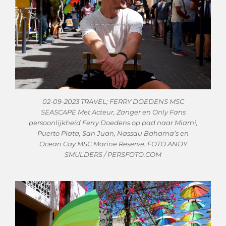
02-09-2023 TRAVEL; FERRY DOEDENS MSC
SEASCAPE Met Acteur, Zanger en Only Fans
persoonlijkheid Ferry Doedens op pad naar Miami,
Puerto Plata, San Juan, Nassau Bahama’s en
Ocean Cay MSC Marine Reserve. FOTO ANDY
SMULDERS / PERSFOTO.COM