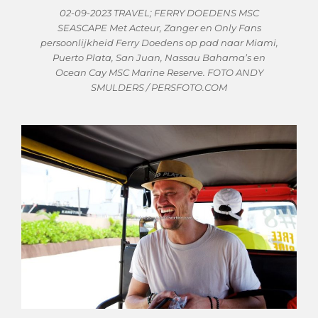
02-09-2023 TRAVEL; FERRY DOEDENS MSC
SEASCAPE Met Acteur, Zanger en Only Fans
persoonlijkheid Ferry Doedens op pad naar Miami,
Puerto Plata, San Juan, Nassau Bahama’s en
Ocean Cay MSC Marine Reserve. FOTO ANDY
SMULDERS / PERSFOTO.COM