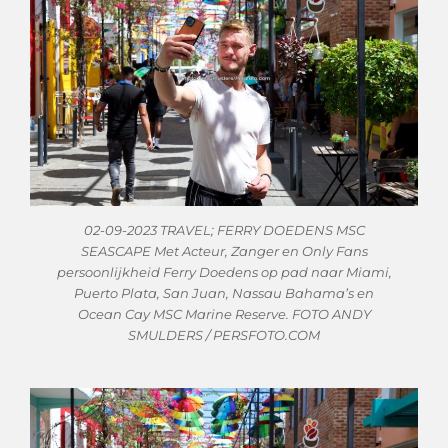
02-09-2023 TRAVEL; FERRY DOEDENS MSC
SEASCAPE Met Acteur, Zanger en Only Fans
persoonlijkheid Ferry Doedens op pad naar Miami,
Puerto Plata, San Juan, Nassau Bahama’s en
Ocean Cay MSC Marine Reserve. FOTO ANDY
SMULDERS / PERSFOTO.COM