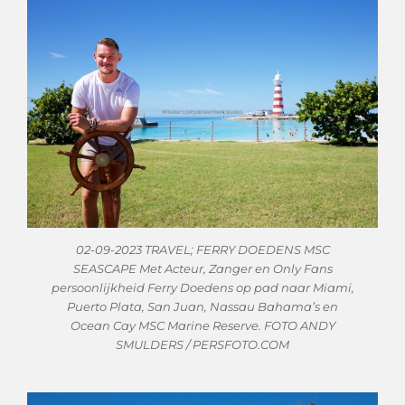
02-09-2023 TRAVEL; FERRY DOEDENS MSC
SEASCAPE Met Acteur, Zanger en Only Fans
persoonlijkheid Ferry Doedens op pad naar Miami,
Puerto Plata, San Juan, Nassau Bahama’s en
Ocean Cay MSC Marine Reserve. FOTO ANDY
SMULDERS / PERSFOTO.COM