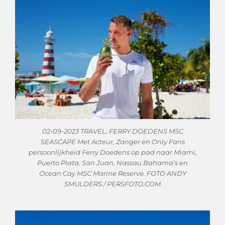
02-09-2023 TRAVEL; FERRY DOEDENS MSC
SEASCAPE Met Acteur, Zanger en Only Fans
persoonlijkheid Ferry Doedens op pad naar Miami,
Puerto Plata, San Juan, Nassau Bahama’s en
Ocean Cay MSC Marine Reserve. FOTO ANDY
SMULDERS / PERSFOTO.COM