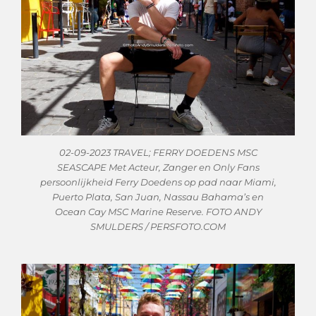
02-09-2023 TRAVEL; FERRY DOEDENS MSC
SEASCAPE Met Acteur, Zanger en Only Fans
persoonlijkheid Ferry Doedens op pad naar Miami,
Puerto Plata, San Juan, Nassau Bahama’s en
Ocean Cay MSC Marine Reserve. FOTO ANDY
SMULDERS / PERSFOTO.COM