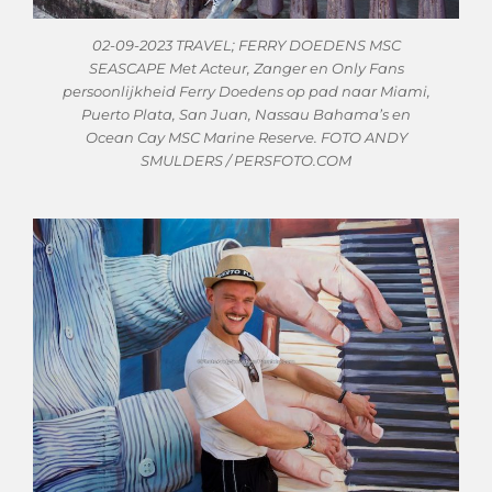
02-09-2023 TRAVEL; FERRY DOEDENS MSC
SEASCAPE Met Acteur, Zanger en Only Fans
persoonlijkheid Ferry Doedens op pad naar Miami,
Puerto Plata, San Juan, Nassau Bahama’s en
Ocean Cay MSC Marine Reserve. FOTO ANDY
SMULDERS / PERSFOTO.COM