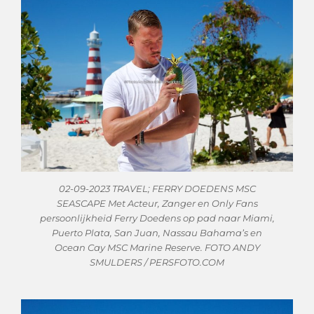
02-09-2023 TRAVEL; FERRY DOEDENS MSC
SEASCAPE Met Acteur, Zanger en Only Fans
persoonlijkheid Ferry Doedens op pad naar Miami,
Puerto Plata, San Juan, Nassau Bahama’s en
Ocean Cay MSC Marine Reserve. FOTO ANDY
SMULDERS / PERSFOTO.COM