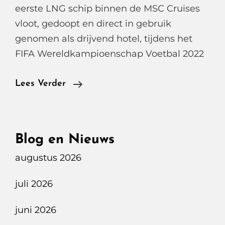
eerste LNG schip binnen de MSC Cruises
vloot, gedoopt en direct in gebruik
genomen als drijvend hotel, tijdens het
FIFA Wereldkampioenschap Voetbal 2022
MSC
Lees Verder
World
Europa,
Het
Blog en Nieuws
Meest
augustus 2026
Milieuvriendelijk
Cruiseschip
juli 2026
Van
Nu
juni 2026