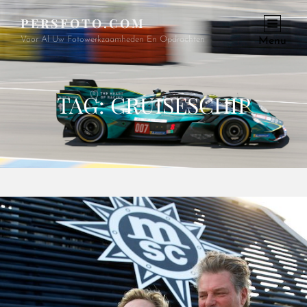
PERSFOTO.COM
Voor Al Uw Fotowerkzaamheden En Opdrachten
Menu
TAG:
CRUISESCHIP