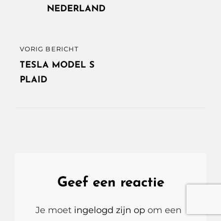
NEDERLAND
VORIG BERICHT
VORIG
BERICHT
TESLA MODEL S
PLAID
Geef een reactie
Je moet
ingelogd zijn op
om een