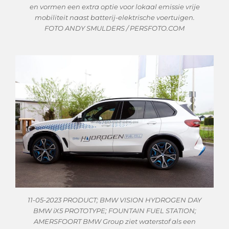
en vormen een extra optie voor lokaal emissie vrije
mobiliteit naast batterij-elektrische voertuigen.
FOTO ANDY SMULDERS / PERSFOTO.COM
11-05-2023 PRODUCT; BMW VISION HYDROGEN DAY
BMW iX5 PROTOTYPE; FOUNTAIN FUEL STATION;
AMERSFOORT BMW Group ziet waterstof als een