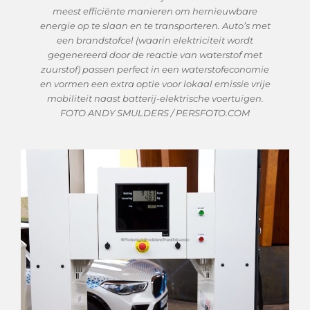
meest efficiënte manieren om hernieuwbare
energie op te slaan en te transporteren. Auto’s met
een brandstofcel (waarin elektriciteit wordt
gegenereerd door de reactie van waterstof met
zuurstof) passen perfect in een waterstofeconomie
en vormen een extra optie voor lokaal emissie vrije
mobiliteit naast batterij-elektrische voertuigen.
FOTO ANDY SMULDERS / PERSFOTO.COM