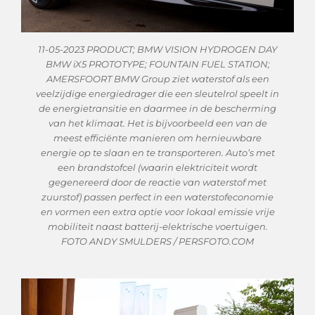
11-05-2023 PRODUCT; BMW VISION HYDROGEN DAY
BMW iX5 PROTOTYPE; FOUNTAIN FUEL STATION;
AMERSFOORT BMW Group ziet waterstof als een
veelzijdige energiedrager die een sleutelrol speelt in
de energietransitie en daarmee in de bescherming
van het klimaat. Het is bijvoorbeeld een van de
meest efficiënte manieren om hernieuwbare
energie op te slaan en te transporteren. Auto’s met
een brandstofcel (waarin elektriciteit wordt
gegenereerd door de reactie van waterstof met
zuurstof) passen perfect in een waterstofeconomie
en vormen een extra optie voor lokaal emissie vrije
mobiliteit naast batterij-elektrische voertuigen.
FOTO ANDY SMULDERS / PERSFOTO.COM