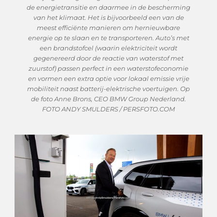
de energietransitie en daarmee in de bescherming
van het klimaat. Het is bijvoorbeeld een van de
meest efficiënte manieren om hernieuwbare
energie op te slaan en te transporteren. Auto’s met
een brandstofcel (waarin elektriciteit wordt
gegenereerd door de reactie van waterstof met
zuurstof) passen perfect in een waterstofeconomie
en vormen een extra optie voor lokaal emissie vrije
mobiliteit naast batterij-elektrische voertuigen. Op
de foto Anne Brons, CEO BMW Group Nederland.
FOTO ANDY SMULDERS / PERSFOTO.COM