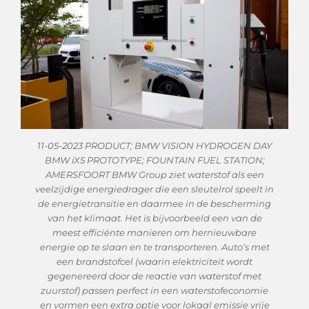
11-05-2023 PRODUCT; BMW VISION HYDROGEN DAY
BMW iX5 PROTOTYPE; FOUNTAIN FUEL STATION;
AMERSFOORT BMW Group ziet waterstof als een
veelzijdige energiedrager die een sleutelrol speelt in
de energietransitie en daarmee in de bescherming
van het klimaat. Het is bijvoorbeeld een van de
meest efficiënte manieren om hernieuwbare
energie op te slaan en te transporteren. Auto’s met
een brandstofcel (waarin elektriciteit wordt
gegenereerd door de reactie van waterstof met
zuurstof) passen perfect in een waterstofeconomie
en vormen een extra optie voor lokaal emissie vrije