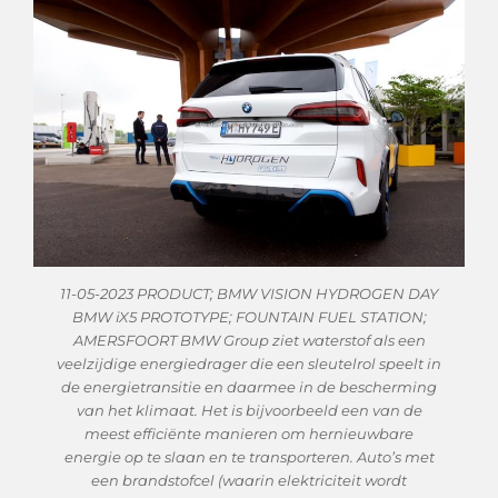
11-05-2023 PRODUCT; BMW VISION HYDROGEN DAY
BMW iX5 PROTOTYPE; FOUNTAIN FUEL STATION;
AMERSFOORT BMW Group ziet waterstof als een
veelzijdige energiedrager die een sleutelrol speelt in
de energietransitie en daarmee in de bescherming
van het klimaat. Het is bijvoorbeeld een van de
meest efficiënte manieren om hernieuwbare
energie op te slaan en te transporteren. Auto’s met
een brandstofcel (waarin elektriciteit wordt