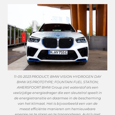
11-05-2023 PRODUCT; BMW VISION HYDROGEN DAY
BMW iX5 PROTOTYPE; FOUNTAIN FUEL STATION;
AMERSFOORT BMW Group ziet waterstof als een
veelzijdige energiedrager die een sleutelrol speelt in
de energietransitie en daarmee in de bescherming
van het klimaat. Het is bijvoorbeeld een van de
meest efficiënte manieren om hernieuwbare
energie op te slaan en te transporteren. Auto’s met