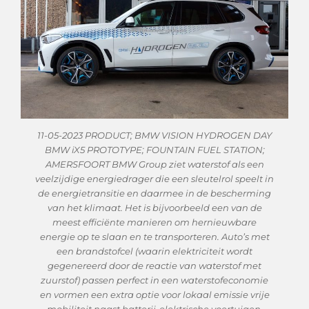
11-05-2023 PRODUCT; BMW VISION HYDROGEN DAY
BMW iX5 PROTOTYPE; FOUNTAIN FUEL STATION;
AMERSFOORT BMW Group ziet waterstof als een
veelzijdige energiedrager die een sleutelrol speelt in
de energietransitie en daarmee in de bescherming
van het klimaat. Het is bijvoorbeeld een van de
meest efficiënte manieren om hernieuwbare
energie op te slaan en te transporteren. Auto’s met
een brandstofcel (waarin elektriciteit wordt
gegenereerd door de reactie van waterstof met
zuurstof) passen perfect in een waterstofeconomie
en vormen een extra optie voor lokaal emissie vrije