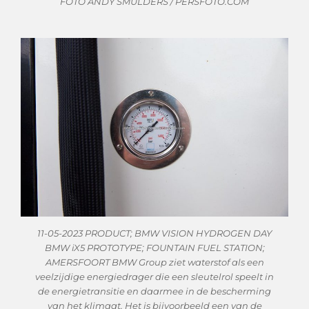
FOTO ANDY SMULDERS / PERSFOTO.COM
11-05-2023 PRODUCT; BMW VISION HYDROGEN DAY
BMW iX5 PROTOTYPE; FOUNTAIN FUEL STATION;
AMERSFOORT BMW Group ziet waterstof als een
veelzijdige energiedrager die een sleutelrol speelt in
de energietransitie en daarmee in de bescherming
van het klimaat. Het is bijvoorbeeld een van de