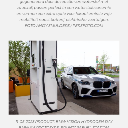
gegenereerd door de reactie van waterstof met
zuurstof) passen perfect in een waterstofeconomie
en vormen een extra optie voor lokaal emissie vrije
mobiliteit naast batterij-elektrische voertuigen.
FOTO ANDY SMULDERS / PERSFOTO.COM
11-05-2023 PRODUCT; BMW VISION HYDROGEN DAY
BMW iX5 PROTOTYPE; FOUNTAIN FUEL STATION;