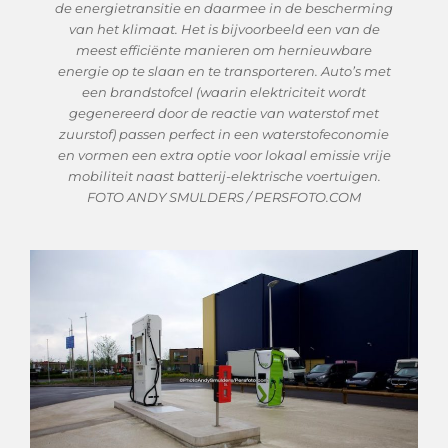
de energietransitie en daarmee in de bescherming
van het klimaat. Het is bijvoorbeeld een van de
meest efficiënte manieren om hernieuwbare
energie op te slaan en te transporteren. Auto’s met
een brandstofcel (waarin elektriciteit wordt
gegenereerd door de reactie van waterstof met
zuurstof) passen perfect in een waterstofeconomie
en vormen een extra optie voor lokaal emissie vrije
mobiliteit naast batterij-elektrische voertuigen.
FOTO ANDY SMULDERS / PERSFOTO.COM