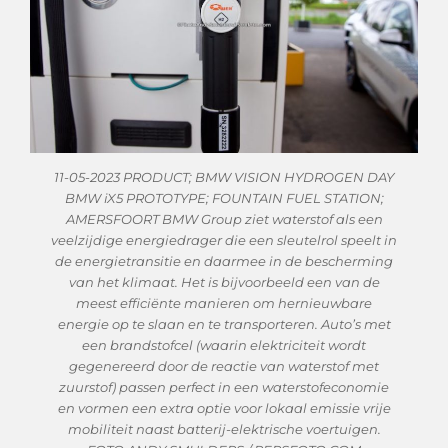
11-05-2023 PRODUCT; BMW VISION HYDROGEN DAY
BMW iX5 PROTOTYPE; FOUNTAIN FUEL STATION;
AMERSFOORT BMW Group ziet waterstof als een
veelzijdige energiedrager die een sleutelrol speelt in
de energietransitie en daarmee in de bescherming
van het klimaat. Het is bijvoorbeeld een van de
meest efficiënte manieren om hernieuwbare
energie op te slaan en te transporteren. Auto’s met
een brandstofcel (waarin elektriciteit wordt
gegenereerd door de reactie van waterstof met
zuurstof) passen perfect in een waterstofeconomie
en vormen een extra optie voor lokaal emissie vrije
mobiliteit naast batterij-elektrische voertuigen.