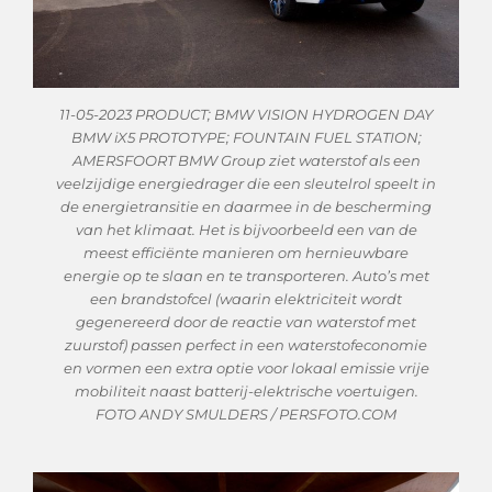
11-05-2023 PRODUCT; BMW VISION HYDROGEN DAY
BMW iX5 PROTOTYPE; FOUNTAIN FUEL STATION;
AMERSFOORT BMW Group ziet waterstof als een
veelzijdige energiedrager die een sleutelrol speelt in
de energietransitie en daarmee in de bescherming
van het klimaat. Het is bijvoorbeeld een van de
meest efficiënte manieren om hernieuwbare
energie op te slaan en te transporteren. Auto’s met
een brandstofcel (waarin elektriciteit wordt
gegenereerd door de reactie van waterstof met
zuurstof) passen perfect in een waterstofeconomie
en vormen een extra optie voor lokaal emissie vrije
mobiliteit naast batterij-elektrische voertuigen.
FOTO ANDY SMULDERS / PERSFOTO.COM