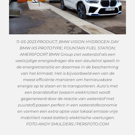
11-05-2023 PRODUCT; BMW VISION HYDROGEN DAY
BMW iX5 PROTOTYPE; FOUNTAIN FUEL STATION;
AMERSFOORT BMW Group ziet waterstof als een
veelzijdige energiedrager die een sleutelrol speelt in
de energietransitie en daarmee in de bescherming
van het klimaat. Het is bijvoorbeeld een van de
meest efficiënte manieren om hernieuwbare
energie op te slaan en te transporteren. Auto’s met
een brandstofcel (waarin elektriciteit wordt
gegenereerd door de reactie van waterstof met
zuurstof) passen perfect in een waterstofeconomie
en vormen een extra optie voor lokaal emissie vrije
mobiliteit naast batterij-elektrische voertuigen.
FOTO ANDY SMULDERS / PERSFOTO.COM