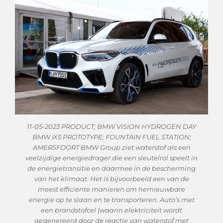
11-05-2023 PRODUCT; BMW VISION HYDROGEN DAY
BMW iX5 PROTOTYPE; FOUNTAIN FUEL STATION;
AMERSFOORT BMW Group ziet waterstof als een
veelzijdige energiedrager die een sleutelrol speelt in
de energietransitie en daarmee in de bescherming
van het klimaat. Het is bijvoorbeeld een van de
meest efficiënte manieren om hernieuwbare
energie op te slaan en te transporteren. Auto’s met
een brandstofcel (waarin elektriciteit wordt
gegenereerd door de reactie van waterstof met