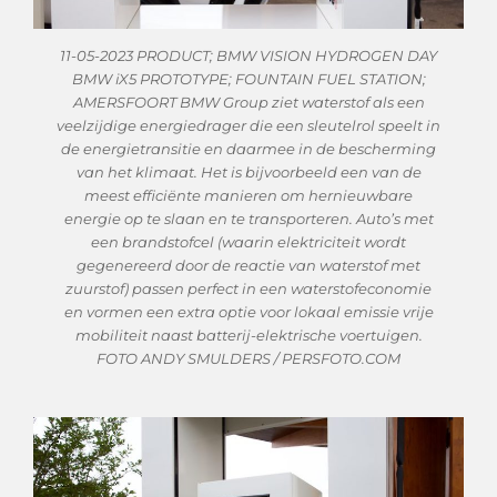
11-05-2023 PRODUCT; BMW VISION HYDROGEN DAY
BMW iX5 PROTOTYPE; FOUNTAIN FUEL STATION;
AMERSFOORT BMW Group ziet waterstof als een
veelzijdige energiedrager die een sleutelrol speelt in
de energietransitie en daarmee in de bescherming
van het klimaat. Het is bijvoorbeeld een van de
meest efficiënte manieren om hernieuwbare
energie op te slaan en te transporteren. Auto’s met
een brandstofcel (waarin elektriciteit wordt
gegenereerd door de reactie van waterstof met
zuurstof) passen perfect in een waterstofeconomie
en vormen een extra optie voor lokaal emissie vrije
mobiliteit naast batterij-elektrische voertuigen.
FOTO ANDY SMULDERS / PERSFOTO.COM