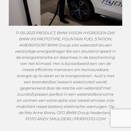
11-05-2023 PRODUCT; BMW VISION HYDROGEN DAY
BMW iX5 PROTOTYPE; FOUNTAIN FUEL STATION;
AMERSFOORT BMW Group ziet waterstof als een
veelzijdige energiedrager die een sleutelrol speelt in
de energietransitie en daarmee in de bescherming
van het klimaat. Het is bijvoorbeeld een van de
meest efficiënte manieren om hernieuwbare
energie op te slaan en te transporteren. Auto’s met
een brandstofcel (waarin elektriciteit wordt
gegenereerd door de reactie van waterstof met
zuurstof) passen perfect in een waterstofeconomie
en vormen een extra optie voor lokaal emissie vrije
mobiliteit naast batterij-elektrische voertuigen. Op
de foto Anne Brons, CEO BMW Group Nederland.
FOTO ANDY SMULDERS / PERSFOTO.COM