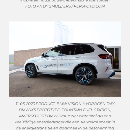
mobiliteit naast batterij-elektrische voertuigen.
FOTO ANDY SMULDERS / PERSFOTO.COM
11-05-2023 PRODUCT; BMW VISION HYDROGEN DAY
BMW iX5 PROTOTYPE; FOUNTAIN FUEL STATION;
AMERSFOORT BMW Group ziet waterstof als een
veelzijdige energiedrager die een sleutelrol speelt in
de energietransitie en daarmee in de bescherming