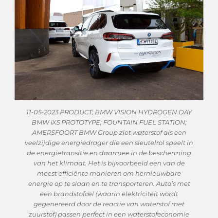
11-05-2023 PRODUCT; BMW VISION HYDROGEN DAY
BMW iX5 PROTOTYPE; FOUNTAIN FUEL STATION;
AMERSFOORT BMW Group ziet waterstof als een
veelzijdige energiedrager die een sleutelrol speelt in
de energietransitie en daarmee in de bescherming
van het klimaat. Het is bijvoorbeeld een van de
meest efficiënte manieren om hernieuwbare
energie op te slaan en te transporteren. Auto’s met
een brandstofcel (waarin elektriciteit wordt
gegenereerd door de reactie van waterstof met
zuurstof) passen perfect in een waterstofeconomie