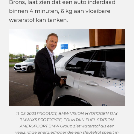
Brons, laat zien dat een auto inderdaad
binnen 4 minuten, 6 kg aan vloeibare
waterstof kan tanken.
11-05-2023 PRODUCT; BMW VISION HYDROGEN DAY
BMW iX5 PROTOTYPE; FOUNTAIN FUEL STATION;
AMERSFOORT BMW Group ziet waterstof als een
veelzijdige energiedrager die een sleutelrol speelt in