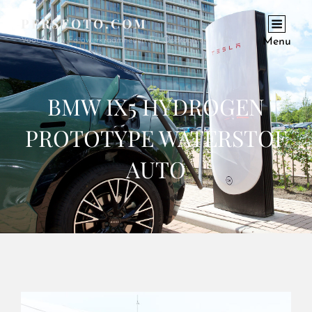
PERSFOTO.COM
Voor Al Uw Fotowerkzaamheden En Opdrachten
Menu
BMW IX5 HYDROGEN
PROTOTYPE WATERSTOF
AUTO