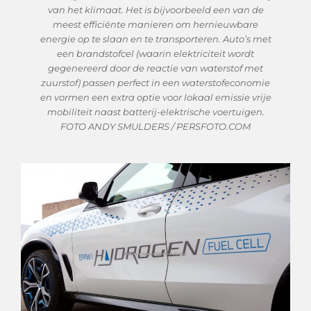
van het klimaat. Het is bijvoorbeeld een van de
meest efficiënte manieren om hernieuwbare
energie op te slaan en te transporteren. Auto’s met
een brandstofcel (waarin elektriciteit wordt
gegenereerd door de reactie van waterstof met
zuurstof) passen perfect in een waterstofeconomie
en vormen een extra optie voor lokaal emissie vrije
mobiliteit naast batterij-elektrische voertuigen.
FOTO ANDY SMULDERS / PERSFOTO.COM