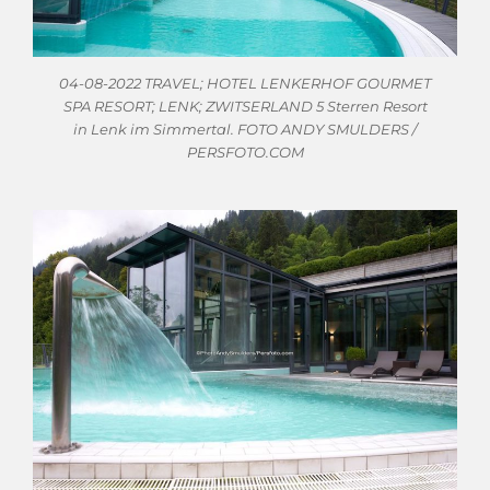
04-08-2022 TRAVEL; HOTEL LENKERHOF GOURMET
SPA RESORT; LENK; ZWITSERLAND 5 Sterren Resort
in Lenk im Simmertal. FOTO ANDY SMULDERS /
PERSFOTO.COM