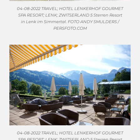
04-08-2022 TRAVEL; HOTEL LENKERHOF GOURMET
SPA RESORT; LENK; ZWITSERLAND 5 Sterren Resort
in Lenk im Simmertal. FOTO ANDY SMULDERS /
PERSFOTO.COM
04-08-2022 TRAVEL; HOTEL LENKERHOF GOURMET
SPA RESORT; LENK; ZWITSERLAND 5 Sterren Resort