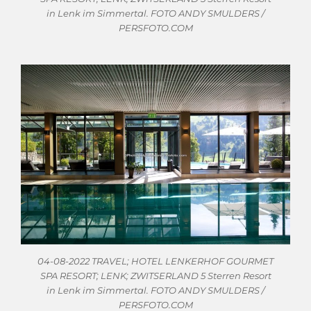
in Lenk im Simmertal. FOTO ANDY SMULDERS /
PERSFOTO.COM
04-08-2022 TRAVEL; HOTEL LENKERHOF GOURMET
SPA RESORT; LENK; ZWITSERLAND 5 Sterren Resort
in Lenk im Simmertal. FOTO ANDY SMULDERS /
PERSFOTO.COM