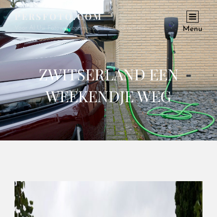
PERSFOTO.COM
Voor Al Uw Fotowerkzaamheden En Opdrachten
Menu
ZWITSERLAND EEN
WEEKENDJE WEG