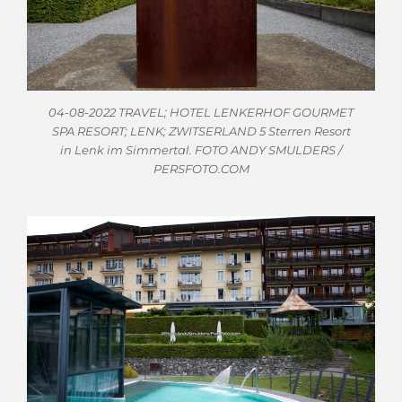
04-08-2022 TRAVEL; HOTEL LENKERHOF GOURMET
SPA RESORT; LENK; ZWITSERLAND 5 Sterren Resort
in Lenk im Simmertal. FOTO ANDY SMULDERS /
PERSFOTO.COM