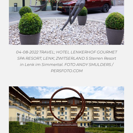
04-08-2022 TRAVEL; HOTEL LENKERHOF GOURMET
SPA RESORT; LENK; ZWITSERLAND 5 Sterren Resort
in Lenk im Simmertal. FOTO ANDY SMULDERS /
PERSFOTO.COM