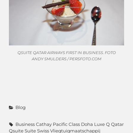
QSUITE QATAR AIRWAYS FIRST IN BUSINESS. FOTO
ANDY SMULDERS / PERSFOTO.COM
Categorieën
Blog
Tags,
Business
Cathay Pacific
Class
Doha
Luxe
Q
Qatar
Qsuite
Suite
Swiss
Vliegtuigmaatschappij