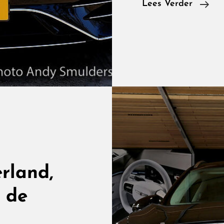
Mer
Lees Verder
Ben
EQ
450
Exc
Lin
Lux
In
Stil
Ver
In
Det
rland,
n de