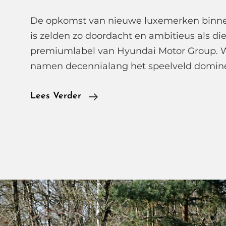
De opkomst van nieuwe luxemerken binne
is zelden zo doordacht en ambitieus als di
premiumlabel van Hyundai Motor Group. 
namen decennialang het speelveld domin
Genesis
Lees Verder
Betreedt
De
Nederlandse
Markt
Met
Elektrische
Luxe
Electrified