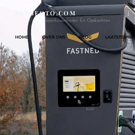
PERSFOTO.COM
Voor Al Uw Fotowerkzaamheden En Opdrachten
HOME
OVER ONS
BLOG
LAATSTE PRO