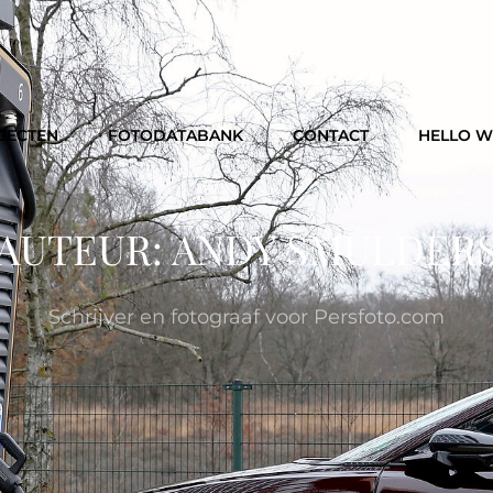
JECTEN
FOTODATABANK
CONTACT
HELLO 
AUTEUR:
ANDY SMULDER
Schrijver en fotograaf voor Persfoto.com