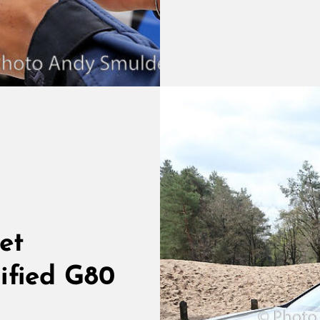
Aut
Ge
Pro
Sli
Uit
Me
Dub
Zap
Pro
Ma
Thu
et
Toe
rified G80