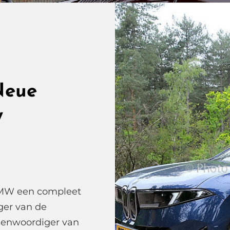
Neue
w
BMW een compleet
ger van de
egenwoordiger van