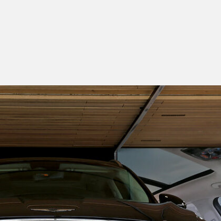
cedes-
z
S
+
lusive
e,
e
te,
fijning
ail