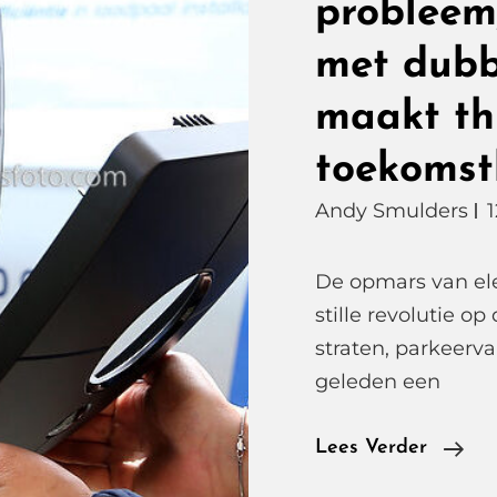
probleem
met dubb
maakt th
toekomst
Andy Smulders
De opmars van elek
stille revolutie o
straten, parkeerv
geleden een
2
Lees Verder
Ele