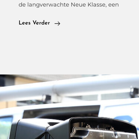
de langverwachte Neue Klasse, een
BMW
Lees Verder
IX3
50
XDrive,
Neue
Klasse
Luidt
Een
Nieuw
Elektrisch
Tijdperk
In.