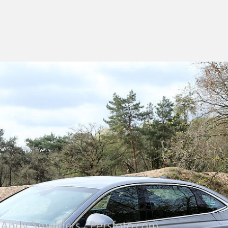
o’s
en
bleem,
mme
breiding
t
bele
tec
akt
isladen
komstbestendig