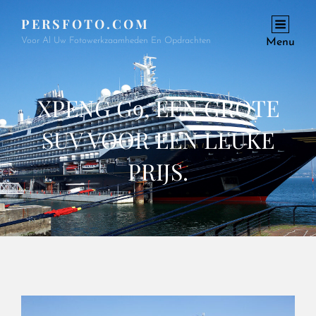
PERSFOTO.COM
Voor Al Uw Fotowerkzaamheden En Opdrachten
Menu
XPENG G9, EEN GROTE
SUV VOOR EEN LEUKE
PRIJS.