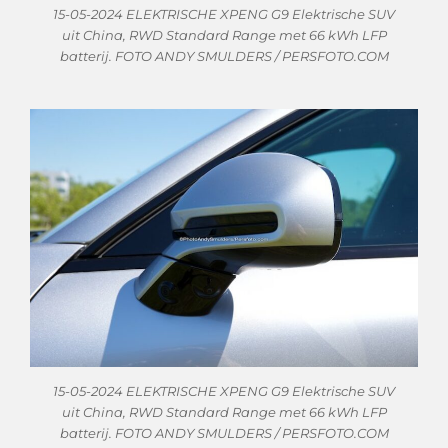
15-05-2024 ELEKTRISCHE XPENG G9 Elektrische SUV
uit China, RWD Standard Range met 66 kWh LFP
batterij. FOTO ANDY SMULDERS / PERSFOTO.COM
15-05-2024 ELEKTRISCHE XPENG G9 Elektrische SUV
uit China, RWD Standard Range met 66 kWh LFP
batterij. FOTO ANDY SMULDERS / PERSFOTO.COM