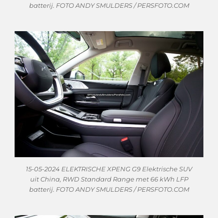
batterij. FOTO ANDY SMULDERS / PERSFOTO.COM
15-05-2024 ELEKTRISCHE XPENG G9 Elektrische SUV
uit China, RWD Standard Range met 66 kWh LFP
batterij. FOTO ANDY SMULDERS / PERSFOTO.COM