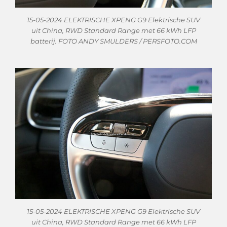
15-05-2024 ELEKTRISCHE XPENG G9 Elektrische SUV
uit China, RWD Standard Range met 66 kWh LFP
batterij. FOTO ANDY SMULDERS / PERSFOTO.COM
15-05-2024 ELEKTRISCHE XPENG G9 Elektrische SUV
uit China, RWD Standard Range met 66 kWh LFP