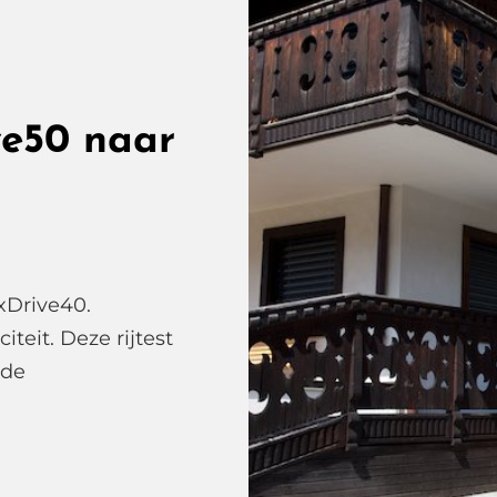
e50 naar
 xDrive40.
teit. Deze rijtest
 de