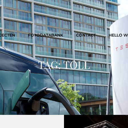
JECTEN
FOTODATABANK
CONTACT
HELLO 
TAG:
TOLL