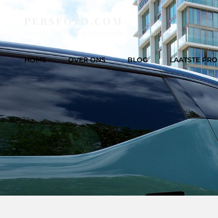
PERSFOTO.COM
Voor Al Uw Fotowerkzaamheden En Opdrachten
HOME
OVER ONS
BLOG
LAATSTE PRO