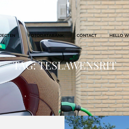
JECTEN
FOTODATABANK
CONTACT
HELLO 
TAG:
TESLAWENSRIT