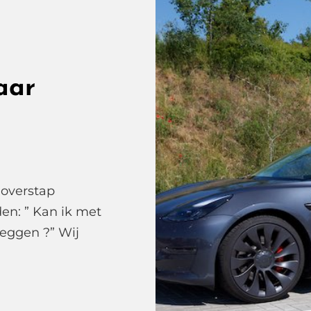
aar
 overstap
den: ” Kan ik met
leggen ?” Wij