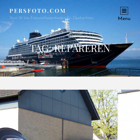
PERSFOTO.COM
Voor Al Uw Fotowerkzaamheden En Opdrachten
Menu
TAG:
REPAREREN