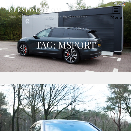
PERSFOTO.COM
Voor Al Uw Fotowerkzaamheden En Opdrachten
Menu
TAG:
MSPORT