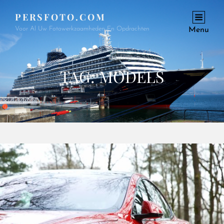
PERSFOTO.COM
Voor Al Uw Fotowerkzaamheden En Opdrachten
Menu
TAG:
MODELS