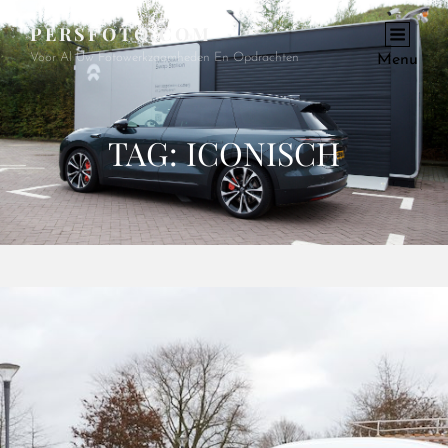
PERSFOTO.COM
Voor Al Uw Fotowerkzaamheden En Opdrachten
Menu
TAG:
ICONISCH