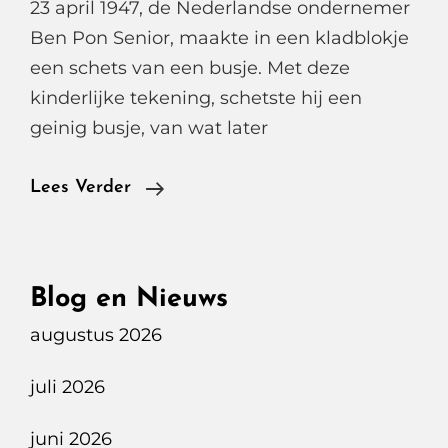
23 april 1947, de Nederlandse ondernemer
Ben Pon Senior, maakte in een kladblokje
een schets van een busje. Met deze
kinderlijke tekening, schetste hij een
geinig busje, van wat later
De
Lees Verder
Nieuwe
Volkswagen
ID.
Blog en Nieuws
Buzz
augustus 2026
juli 2026
juni 2026