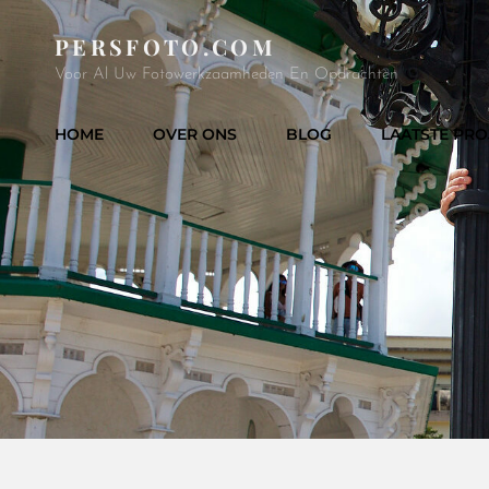
PERSFOTO.COM
Voor Al Uw Fotowerkzaamheden En Opdrachten
HOME
OVER ONS
BLOG
LAATSTE PRO