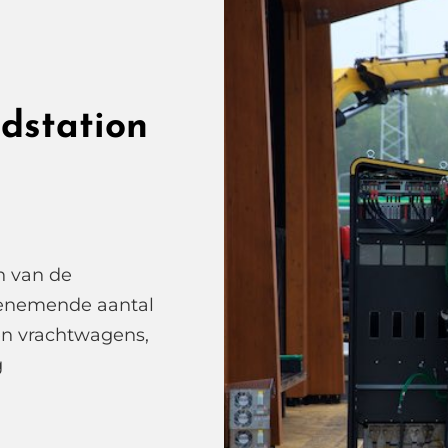
dstation
n van de
oenemende aantal
en vrachtwagens,
g