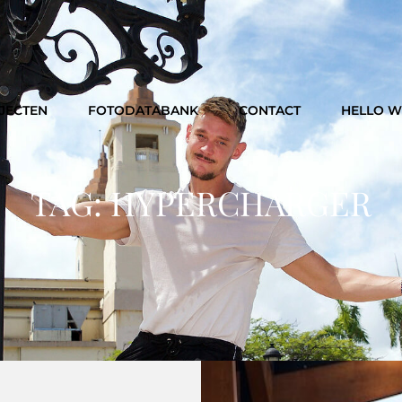
JECTEN
FOTODATABANK
CONTACT
HELLO 
TAG:
HYPERCHARGER