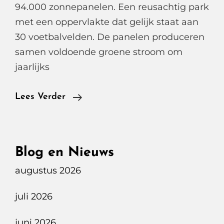
94.000 zonnepanelen. Een reusachtig park
met een oppervlakte dat gelijk staat aan
30 voetbalvelden. De panelen produceren
samen voldoende groene stroom om
jaarlijks
Porsche
Lees Verder
Taycan
GTS
Sport
Blog en Nieuws
Turismo
augustus 2026
Op
De
juli 2026
Bavelse
Berg
juni 2026