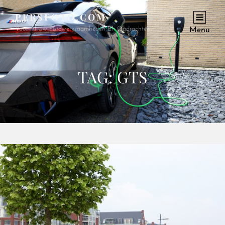
PERSFOTO.COM
Voor Al Uw Fotowerkzaamheden En Opdrachten
Menu
TAG:
GTS