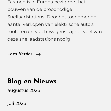
Fastned is in Europa bezig met het
bouwen van de broodnodige
Snellaadstations. Door het toenemende
aantal verkopen van elektrische auto’s,
motoren en vrachtwagens, zijn er veel van
deze snellaadstations nodig
Bouw
Lees Verder
Fastned
Snellaadstation
Lingehorst
Blog en Nieuws
A2
augustus 2026
Beesd
juli 2026