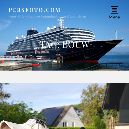
PERSFOTO.COM
Voor Al Uw Fotowerkzaamheden En Opdrachten
Menu
TAG:
BOUW