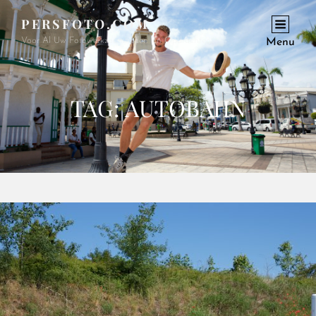
PERSFOTO.COM
Voor Al Uw Fotowerkzaamheden En Opdrachten
Menu
TAG:
AUTOBAHN