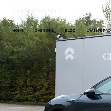
PERSFOTO.COM
Voor Al Uw Fotowerkzaamheden En Opdrachten
HOME
OVER ONS
BLOG
LAATSTE PRO
C