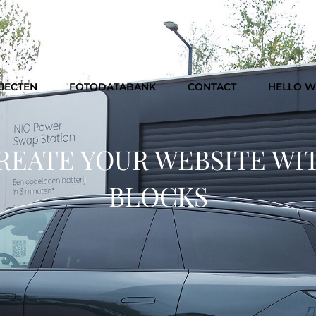
JECTEN
FOTODATABANK
CONTACT
HELLO 
REATE YOUR WEBSITE WI
BLOCKS