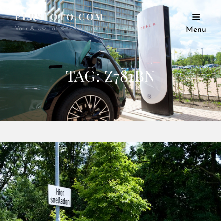
PERSFOTO.COM
Voor Al Uw Fotowerkzaamheden En Opdrachten
Menu
TAG:
Z781BN