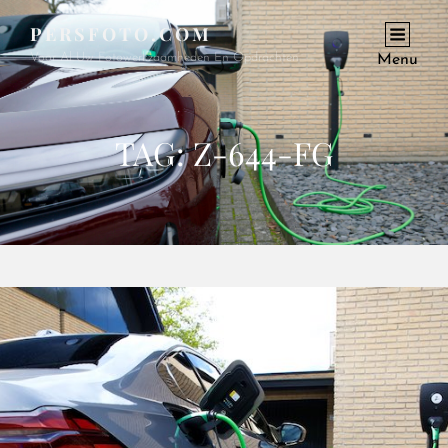
PERSFOTO.COM
Voor Al Uw Fotowerkzaamheden En Opdrachten
Menu
TAG:
Z-644-FG