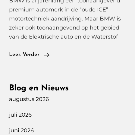
BMW is al jarenlang een toonaangevend
premium automerk in de “oude ICE”
motortechniek aandrijving. Maar BMW is
zeker ook toonaangevend op het gebied
van de Elektrische auto en de Waterstof
BMW
Lees Verder
I5
M60
XDrive
Blog en Nieuws
Sedan
augustus 2026
juli 2026
juni 2026