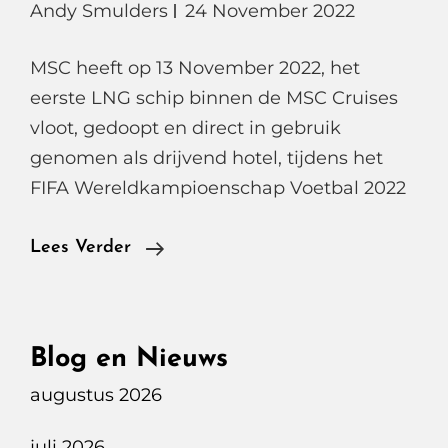
Andy Smulders
24 November 2022
MSC heeft op 13 November 2022, het
eerste LNG schip binnen de MSC Cruises
vloot, gedoopt en direct in gebruik
genomen als drijvend hotel, tijdens het
FIFA Wereldkampioenschap Voetbal 2022
MSC
Lees Verder
World
Europa,
Het
Blog en Nieuws
Meest
augustus 2026
Milieuvriendelijk
Cruiseschip
juli 2026