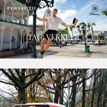
PERSFOTO.COM
Voor Al Uw Fotowerkzaamheden En Opdrachten
Menu
TAG:
VERKEER