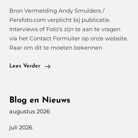
Bron Vermelding Andy Smulders /
Persfoto.com verplicht bij publicatie.
Interviews of Foto’s zijn te aan te vragen
via het Contact Formulier op onze website.
Raar om dit te moeten bekennen
Mijn
Lees Verder
Grootse
Miskoop
Ooit,
Blog en Nieuws
Een
augustus 2026
Tesla
Model
juli 2026
3