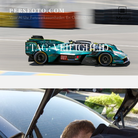
PERSFOTO.COM
Voor Al Uw Fotowerkzaamheden En Opdrachten
Menu
TAG:
VEILIGHEID