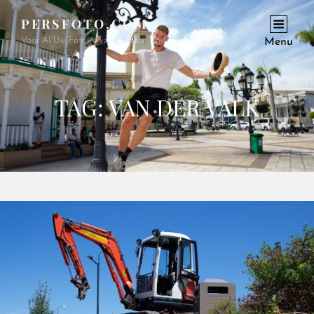
PERSFOTO.COM
Voor Al Uw Fotowerkzaamheden En Opdrachten
Menu
TAG:
VAN DER VALK